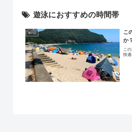
遊泳におすすめの時間帯
こ
海の話
か
この
快適