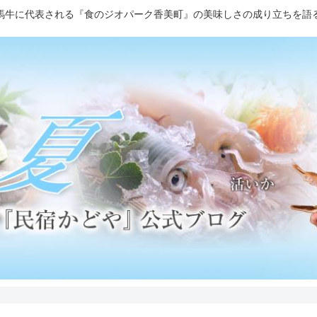
馬牛に代表される『食のジオパーク香美町』の美味しさの成り立ちを語