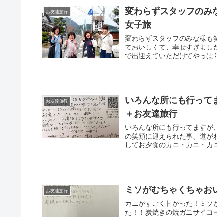
変わらずスタッフのみ
お友達旅行
女子旅
変わらずスタッフのみな様も
ておいしくて、幸せすぎました
で出迎えていただけてやっぱり
いろんな所にも行って
お友達旅行
＋お友達旅行
いろんな所にも行ってますが、
の笑顔に迎えられた事、道が
してお夕食のカニ・カニ・カニ
ミソがむちゃくちゃお
お友達旅行
カニがすごく甘かった！ミソ
た！！炭焼きの焼ガニサイコーー