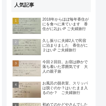
人気記事
2018年からほぼ毎年香住が
にを食べに来ています 香
住がに2はいP ご夫婦旅行
久し振りに夫婦2人で民宿
に泊まりました 香住がに
２はいP ご夫婦旅行
今回２回目。お宿は静かで
落ち着いた雰囲気です 大
人の親子旅
お風呂の脱衣室、スリッパ
は脱ぐのか？はいたまま入
るのか？ ご夫婦旅行
初めてのかどやさんでした