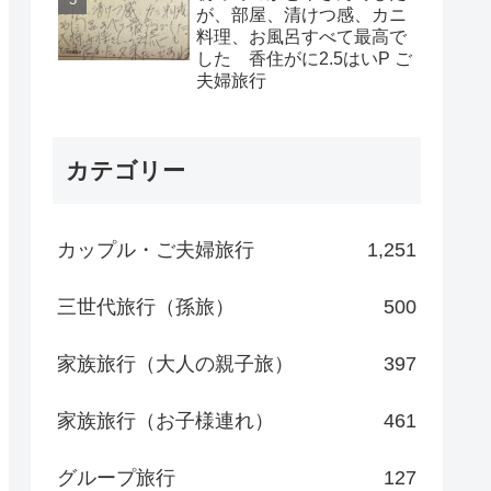
が、部屋、清けつ感、カニ
料理、お風呂すべて最高で
した 香住がに2.5はいP ご
夫婦旅行
カテゴリー
カップル・ご夫婦旅行
1,251
三世代旅行（孫旅）
500
家族旅行（大人の親子旅）
397
家族旅行（お子様連れ）
461
グループ旅行
127