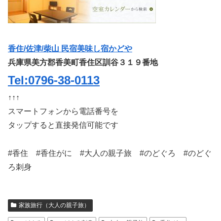
香住/佐津/柴山 民宿美味し宿かどや
兵庫県美方郡香美町香住区訓谷３１９番地
Tel:0796-38-0113
↑↑↑
スマートフォンから電話番号を
タップすると直接発信可能です
#香住 #香住がに #大人の親子旅 #のどぐろ #のどぐ
ろ刺身
家族旅行（大人の親子旅）