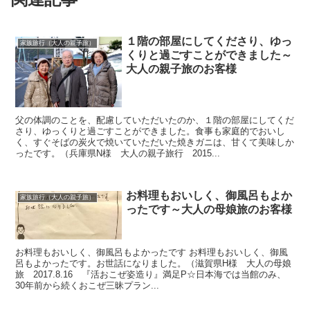
１階の部屋にしてくださり、ゆっ
家族旅行（大人の親子旅）
くりと過ごすことができました～
大人の親子旅のお客様
父の体調のことを、配慮していただいたのか、１階の部屋にしてくだ
さり、ゆっくりと過ごすことができました。食事も家庭的でおいし
く、すぐそばの炭火で焼いていただいた焼きガニは、甘くて美味しか
ったです。（兵庫県N様 大人の親子旅行 2015...
お料理もおいしく、御風呂もよか
家族旅行（大人の親子旅）
ったです～大人の母娘旅のお客様
お料理もおいしく、御風呂もよかったです お料理もおいしく、御風
呂もよかったです。お世話になりました。（滋賀県H様 大人の母娘
旅 2017.8.16 『活おこぜ姿造り』満足P☆日本海では当館のみ、
30年前から続くおこぜ三昧プラン...