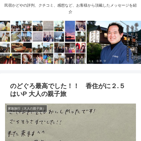
民宿かどやの評判、クチコミ、感想など、お客様から頂戴したメッセージを紹
介
のどぐろ最高でした！！ 香住がに２.５
はいP 大人の親子旅
家族旅行（大人の親子旅）