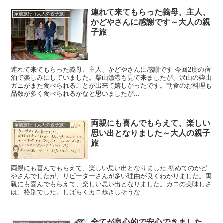
連れて来てもらった義母、主人、
家族旅行（大人の親子旅）
かどやさんに感謝です～大人の親
子旅
連れて来てもらった義母、主人、かどやさんに感謝です 今回2度の宿
泊で楽しみにしていました。柴山漁港も見て来ましたが、沢山の柴山
ガニがまた食べられることが出来て嬉しかったです。朝食のお料理も
品数が多く食べられるかなと思いましたが...
両親にも喜んでもらえて、楽しい
家族旅行（大人の親子旅）
思い出となりました～大人の親子
旅
両親にも喜んでもらえて、楽しい思い出となりました 初めてのかど
やさんでしたが、リピーターさんが多い理由が良くわかりました。両
親にも喜んでもらえて、楽しい思い出となりました。カニの美味しさ
は、格別でした。しばらくカニ歩きしそうな...
全てが良心的で安心できました。