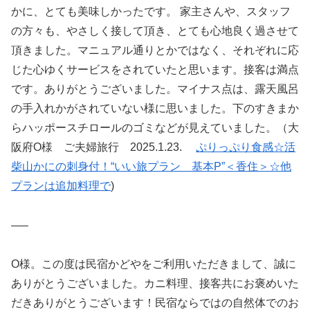
かに、とても美味しかったです。 家主さんや、スタッフ
の方々も、やさしく接して頂き、とても心地良く過させて
頂きました。マニュアル通りとかではなく、それぞれに応
じた心ゆくサービスをされていたと思います。接客は満点
です。ありがとうございました。マイナス点は、露天風呂
の手入れかがされていない様に思いました。下のすきまか
らハッポースチロールのゴミなどが見えていました。（大
阪府O様 ご夫婦旅行 2025.1.23.
ぷりっぷり食感☆活
柴山かにの刺身付！“いい旅プラン 基本P”＜香住＞☆他
プランは追加料理で
)
—–
O様。この度は民宿かどやをご利用いただきまして、誠に
ありがとうございました。カニ料理、接客共にお褒めいた
だきありがとうございます！民宿ならではの自然体でのお