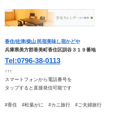
香住/佐津/柴山 民宿美味し宿かどや
兵庫県美方郡香美町香住区訓谷３１９番地
Tel:0796-38-0113
↑↑↑
スマートフォンから電話番号を
タップすると直接発信可能です
#香住 #松葉がに #カニ旅行 #ご夫婦旅行