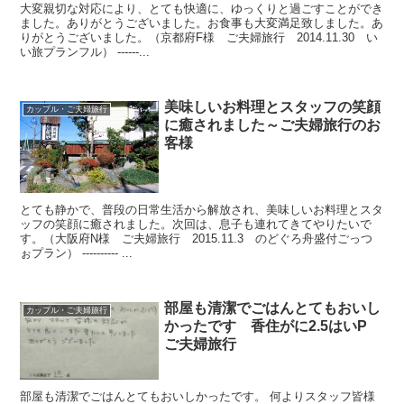
大変親切な対応により、とても快適に、ゆっくりと過ごすことができ
ました。ありがとうございました。お食事も大変満足致しました。あ
りがとうございました。（京都府F様 ご夫婦旅行 2014.11.30 い
い旅プランフル） ------...
美味しいお料理とスタッフの笑顔
カップル・ご夫婦旅行
に癒されました～ご夫婦旅行のお
客様
とても静かで、普段の日常生活から解放され、美味しいお料理とスタ
ッフの笑顔に癒されました。次回は、息子も連れてきてやりたいで
す。（大阪府N様 ご夫婦旅行 2015.11.3 のどぐろ舟盛付ごっつ
ぉプラン） ---------- ...
部屋も清潔でごはんとてもおいし
カップル・ご夫婦旅行
かったです 香住がに2.5はいP
ご夫婦旅行
部屋も清潔でごはんとてもおいしかったです。 何よりスタッフ皆様