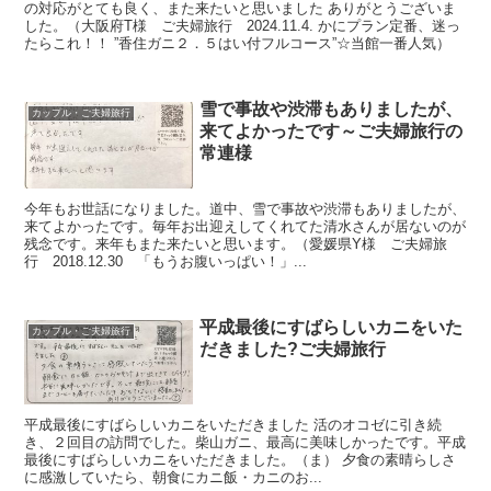
の対応がとても良く、また来たいと思いました ありがとうございま
した。（大阪府T様 ご夫婦旅行 2024.11.4. かにプラン定番、迷っ
たらこれ！！ ”香住ガニ２．５はい付フルコース”☆当館一番人気）
雪で事故や渋滞もありましたが、
カップル・ご夫婦旅行
来てよかったです～ご夫婦旅行の
常連様
今年もお世話になりました。道中、雪で事故や渋滞もありましたが、
来てよかったです。毎年お出迎えしてくれてた清水さんが居ないのが
残念です。来年もまた来たいと思います。（愛媛県Y様 ご夫婦旅
行 2018.12.30 「もうお腹いっぱい！」...
平成最後にすばらしいカニをいた
カップル・ご夫婦旅行
だきました?ご夫婦旅行
平成最後にすばらしいカニをいただきました 活のオコゼに引き続
き、２回目の訪問でした。柴山ガニ、最高に美味しかったです。平成
最後にすばらしいカニをいただきました。（ま） 夕食の素晴らしさ
に感激していたら、朝食にカニ飯・カニのお...