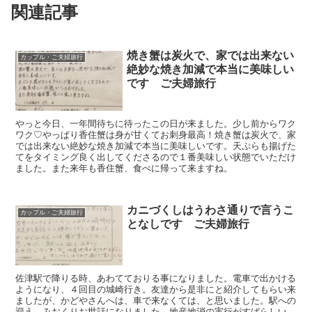
関連記事
焼き蟹は炭火で、家では出来ない
カップル・ご夫婦旅行
絶妙な焼き加減で本当に美味しい
です ご夫婦旅行
やっと今日、一年間待ちに待ったこの日が来ました。少し前からワク
ワク♡やっぱり香住蟹は身が甘くてお刺身最高！焼き蟹は炭火で、家
では出来ない絶妙な焼き加減で本当に美味しいです。天ぷらも揚げた
てをタイミング良く出してくださるので１番美味しい状態でいただけ
ました。また来年も香住蟹、食べに帰って来ますね。
カニづくしはうわさ通りで言うこ
カップル・ご夫婦旅行
となしです ご夫婦旅行
佐津駅で降りる時、あわてておりる事になりました。電車で出かける
ようになり、４回目の城崎行き。友達から是非にと紹介してもらい来
ましたが、かどやさんへは、車で来なくては、と思いました。駅への
迎え、みおくりお世話になりました。地産地消の実行がすばらしい。