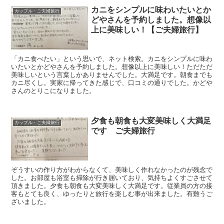
カニをシンプルに味わいたいとか
カップル・ご夫婦旅行
どやさんを予約しました。想像以
上に美味しい！【ご夫婦旅行】
「カニ食べたい」という思いで、ネット検索。カニをシンプルに味わ
いたいとかどやさんを予約しました。想像以上に美味しい！ただただ
美味しいという言葉しかありませんでした。大満足です。朝食までも
カニ尽くし。実家に帰ってきた感じで、口コミの通りでした。かどや
さんのとりこになりました。
夕食も朝食も大変美味しく大満足
カップル・ご夫婦旅行
です ご夫婦旅行
ぞうすいの作り方がわからなくて、美味しく作れなかったのが残念で
した。お部屋も浴室も掃除が行き届いており、気持ちよくすごさせて
頂きました。夕食も朝食も大変美味しく大満足です。従業員の方の接
客もとても良く、ゆったりと旅行を楽しむ事が出来ました。有難うご
ざいました。