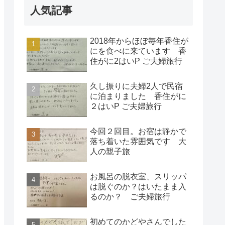
人気記事
2018年からほぼ毎年香住が
にを食べに来ています 香
住がに2はいP ご夫婦旅行
久し振りに夫婦2人で民宿
に泊まりました 香住がに
２はいP ご夫婦旅行
今回２回目。お宿は静かで
落ち着いた雰囲気です 大
人の親子旅
お風呂の脱衣室、スリッパ
は脱ぐのか？はいたまま入
るのか？ ご夫婦旅行
初めてのかどやさんでした