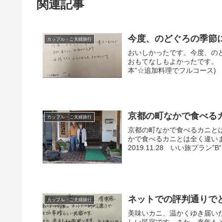
関連記事
今度、のどぐろの季節
カップル・ご夫婦旅行
おいしかったです。今度、の
おもてなしもよかったです。（大
本”☆追加料理でフルコース)
京都の町なかで食べる
カップル・ご夫婦旅行
京都の町なかで食べるカニと
かで食べるカニとは全く違い
2019.11.28 いい旅プラン”B”） -
ネットでの評判通りで
カップル・ご夫婦旅行
美味いカニ、温かくゆき届い
しい民宿です。また、来年も