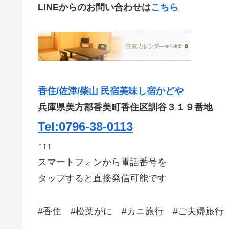
LINEからのお問い合わせは
こちら
香住/佐津/柴山 民宿美味し宿かどや
兵庫県美方郡香美町香住区訓谷３１９番地
Tel:0796-38-0113
↑↑↑
スマートフォンから電話番号を
タップすると直接発信可能です
#香住 #松葉がに #カニ旅行 #ご夫婦旅行