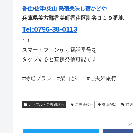
香住/佐津/柴山 民宿美味し宿かどや
兵庫県美方郡香美町香住区訓谷３１９番地
Tel:0796-38-0113
↑↑↑
スマートフォンから電話番号を
タップすると直接発信可能です
#特選プラン #柴山がに #ご夫婦旅行
カップル・ご夫婦旅行
ご夫婦旅行
柴山がに
特
シ