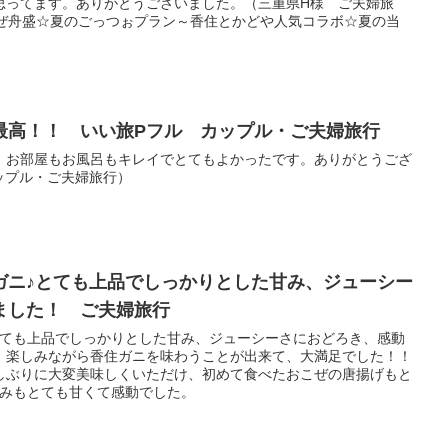
思ってます。ありがとうございました。（三重県H様 ご夫婦旅
カ＆おこぜ舟盛☆夏のごっつぉプラン～香住とかどや人気コラボ☆夏の当
最高！！ いい旅Pフル カップル・ご夫婦旅行
！お部屋もお風呂もキレイでとてもよかったです。ありがとうござ
ップル・ご夫婦旅行）
ガニ♪とても上品でしっかりとした甘み、ジューシー
ました！ ご夫婦旅行
とても上品でしっかりとした甘み、ジューシーさにおどろき、感動
、楽しみながら香住ガニを味わうことが出来て、大満足でした！！
しぶりに大変美味しくいただけ、初めて食べたおこぜの唐揚げもと
しみもとても甘くて感動でした。