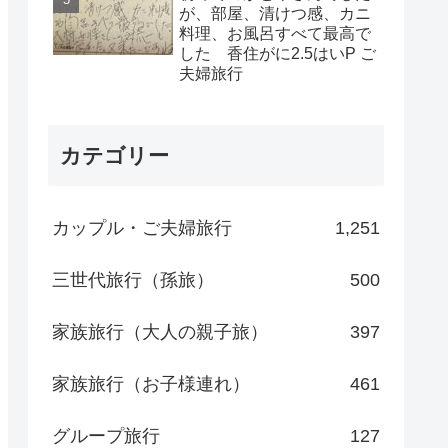
が、部屋、清けつ感、カニ
料理、お風呂すべて最高で
した 香住がに2.5はいP ご
夫婦旅行
カテゴリー
カップル・ご夫婦旅行
1,251
三世代旅行（孫旅）
500
家族旅行（大人の親子旅）
397
家族旅行（お子様連れ）
461
グループ旅行
127