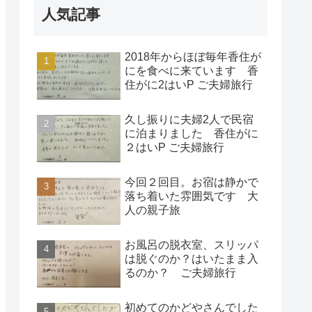
人気記事
2018年からほぼ毎年香住が
にを食べに来ています 香
住がに2はいP ご夫婦旅行
久し振りに夫婦2人で民宿
に泊まりました 香住がに
２はいP ご夫婦旅行
今回２回目。お宿は静かで
落ち着いた雰囲気です 大
人の親子旅
お風呂の脱衣室、スリッパ
は脱ぐのか？はいたまま入
るのか？ ご夫婦旅行
初めてのかどやさんでした