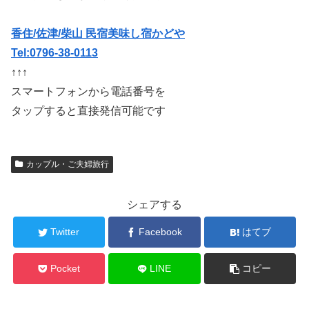
香住/佐津/柴山 民宿美味し宿かどや
Tel:0796-38-0113
↑↑↑
スマートフォンから電話番号を
タップすると直接発信可能です
カップル・ご夫婦旅行
シェアする
Twitter
Facebook
はてブ
Pocket
LINE
コピー