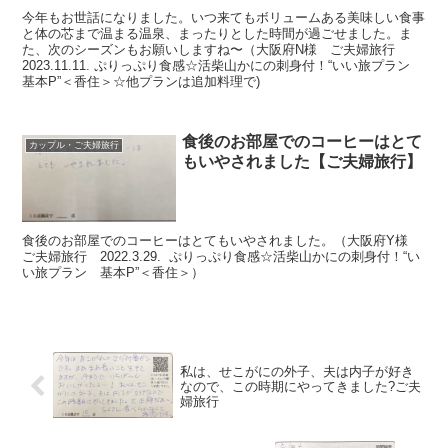
今年もお世話になりました。いつ来てもボリュームある美味しい食事
と体の芯まで温まる温泉、まったりとした時間が過ごせました。ま
た、次のシーズンもお願いしますね〜（大阪府N様 ご夫婦旅行
2023.11.11. ぷりっぷり食感☆活柴山かにの刺身付！“いい旅プラン
基本P”＜香住＞☆他プランは追加料理で)
食後のお部屋でのコーヒーはとて
カップル・ご夫婦旅行
もいやされました【ご夫婦旅行】
食後のお部屋でのコーヒーはとてもいやされました。（大阪府Y様
ご夫婦旅行 2022.3.29. ぷりっぷり食感☆活柴山かにの刺身付！“い
い旅プラン 基本P”＜香住＞）
私は、せこがにの外子、夫は内子が好き
なので、この時期にやってきました?ご夫
婦旅行