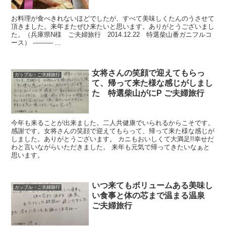
お料理が食べきれないほどでしたが、すべて美味しくたんのうさせて
頂きました。来年またぜひ来たいと思います。ありがとうございまし
た。（兵庫県N様 ご夫婦旅行 2014.12.22 特選柴山番ガニフルコ
ース） ---------- ...
女将さんの笑顔で迎えてもらっ
カップル・ご夫婦旅行
て、帰って来た様な感じがしまし
た 特選柴山がにP ご夫婦旅行
今年も来ることが出来ました。二人共健康でいられるからこそです。
感謝です。女将さんの笑顔で迎えてもらって、帰って来た様な感じが
しました。ありがとうございます。 カニもおいしくて大満足!!幸せだ
わと言いながらいただきました。 来年も元気で帰ってきたいなぁと
思います。
いつ来てもボリュームある美味し
カップル・ご夫婦旅行
い食事と体の芯まで温まる温泉
ご夫婦旅行