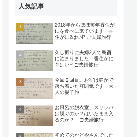
人気記事
2018年からほぼ毎年香住が
にを食べに来ています 香
住がに2はいP ご夫婦旅行
久し振りに夫婦2人で民宿
に泊まりました 香住がに
２はいP ご夫婦旅行
今回２回目。お宿は静かで
落ち着いた雰囲気です 大
人の親子旅
お風呂の脱衣室、スリッパ
は脱ぐのか？はいたまま入
るのか？ ご夫婦旅行
初めてのかどやさんでした