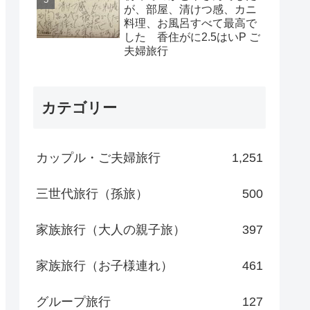
が、部屋、清けつ感、カニ
料理、お風呂すべて最高で
した 香住がに2.5はいP ご
夫婦旅行
カテゴリー
カップル・ご夫婦旅行
1,251
三世代旅行（孫旅）
500
家族旅行（大人の親子旅）
397
家族旅行（お子様連れ）
461
グループ旅行
127