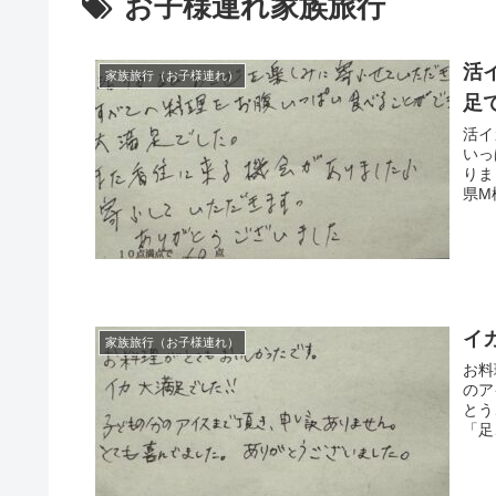
お子様連れ家族旅行
活
家族旅行（お子様連れ）
足
活イ
いっ
りま
県M
イ
家族旅行（お子様連れ）
お料
のア
とう
「足