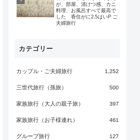
が、部屋、清けつ感、カニ
料理、お風呂すべて最高で
した 香住がに2.5はいP ご
夫婦旅行
カテゴリー
カップル・ご夫婦旅行
1,252
三世代旅行（孫旅）
500
家族旅行（大人の親子旅）
397
家族旅行（お子様連れ）
461
グループ旅行
127