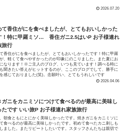
2026.07.20
めて香住がにを食べましたが、とてもおいしかった
す！特に甲羅ミソ… 香住ガニ2.5はいP お子様連れ
族旅行
て香住がにを食べましたが、とてもおいしかったです！特に甲羅
が、軽くて食べやすかったのが印象にのこりました。また夏にお
になります！※ご主人のブログ、いつも見ています！調べる時に
も聞きたい答えがヒットするのが、ここのブログでして、勝手に
を感じておりました(笑)。念願叶い、とてもうれしいです
2026.04.06
きガニをカニミソにつけて食べるのが最高に美味し
ったです いい旅P お子様連れ家族旅行
、朝食ともにとにかく美味しかったです。焼きガニをカニミソに
て食べるのが最高に美味しかったです。初めて食べたカニ刺しも
しました。またリピートしたいです。スタッフさんたちは親切で