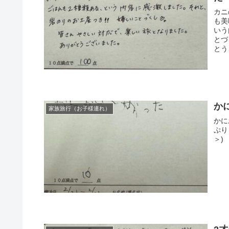
カニ
も美
いう
とづ
とう
か
家族旅行（お子様連れ）
かに
ぷり
＞)