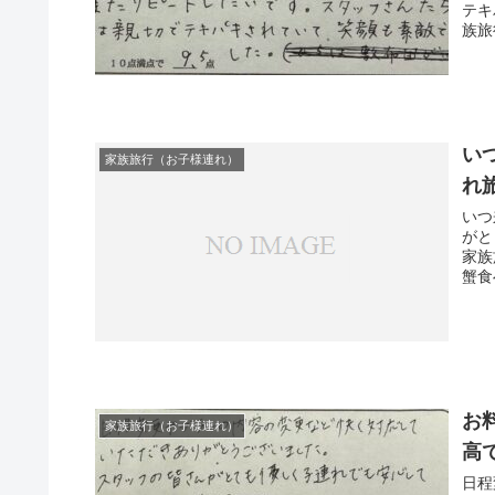
テキ
族旅
い
家族旅行（お子様連れ）
れ
いつ
がと
家族
蟹食
お
家族旅行（お子様連れ）
高
日程