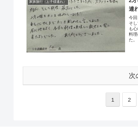
2
家族旅行（お子様連れ）
連
今回
そし
も心
料理
た。
次
1
2