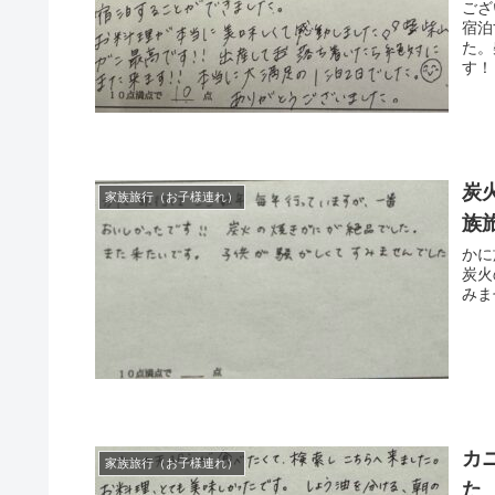
ござ
宿泊
た。
す！
炭
家族旅行（お子様連れ）
族
かに
炭火
みま
カ
家族旅行（お子様連れ）
た