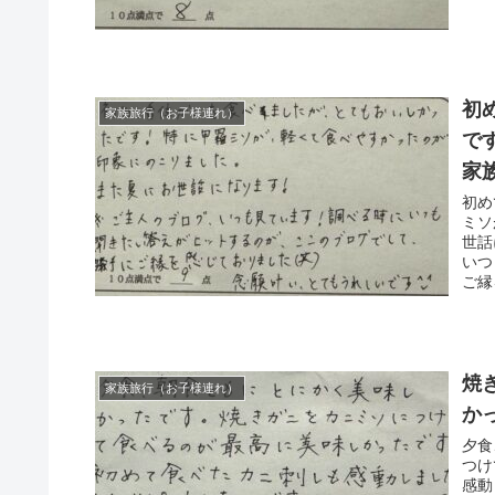
初
家族旅行（お子様連れ）
で
家
初め
ミソ
世話
いつ
ご縁
焼
家族旅行（お子様連れ）
か
夕食
つけ
感動