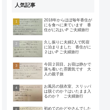
人気記事
2018年からほぼ毎年香住が
にを食べに来ています 香
住がに2はいP ご夫婦旅行
久し振りに夫婦2人で民宿
に泊まりました 香住がに
２はいP ご夫婦旅行
今回２回目。お宿は静かで
落ち着いた雰囲気です 大
人の親子旅
お風呂の脱衣室、スリッパ
は脱ぐのか？はいたまま入
るのか？ ご夫婦旅行
初めてのかどやさんでした