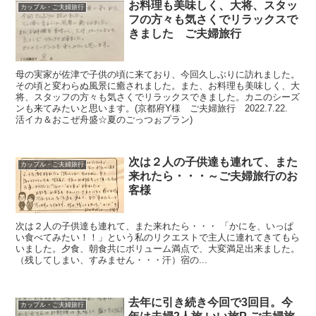
お料理も美味しく、大将、スタッ
カップル・ご夫婦旅行
フの方々も気さくでリラックスで
きました ご夫婦旅行
母の実家が佐津で子供の頃に来ており、今回久しぶりに訪れました。
その頃と変わらぬ風景に癒されました。また、お料理も美味しく、大
将、スタッフの方々も気さくでリラックスできました。カニのシーズ
ンも来てみたいと思います。(京都府Y様 ご夫婦旅行 2022.7.22.
活イカ＆おこぜ舟盛☆夏のごっつぉプラン)
次は２人の子供達も連れて、また
カップル・ご夫婦旅行
来れたら・・・～ご夫婦旅行のお
客様
次は２人の子供達も連れて、また来れたら・・・ 「かにを、いっぱ
い食べてみたい！！」という私のリクエストで主人に連れてきてもら
いました。夕食、朝食共にボリューム満点で、大変満足出来ました。
（残してしまい、すみません・・・汗）宿の...
去年に引き続き今回で3回目。今
カップル・ご夫婦旅行