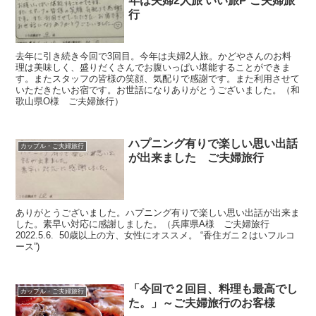
年は夫婦2人旅 いい旅P ご夫婦旅
行
去年に引き続き今回で3回目。今年は夫婦2人旅。かどやさんのお料
理は美味しく、盛りだくさんでお腹いっぱい堪能することができま
す。またスタッフの皆様の笑顔、気配りで感謝です。また利用させて
いただきたいお宿です。お世話になりありがとうございました。（和
歌山県O様 ご夫婦旅行）
ハプニング有りで楽しい思い出話
カップル・ご夫婦旅行
が出来ました ご夫婦旅行
ありがとうございました。ハプニング有りで楽しい思い出話が出来ま
した。素早い対応に感謝しました。（兵庫県A様 ご夫婦旅行
2022.5.6. 50歳以上の方、女性にオススメ。 “香住ガニ２はいフルコ
ース”)
「今回で２回目、料理も最高でし
カップル・ご夫婦旅行
た。」～ご夫婦旅行のお客様