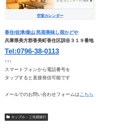
空室カレンダー
香住/佐津/柴山 民宿美味し宿かどや
兵庫県美方郡香美町香住区訓谷３１９番地
Tel:0796-38-0113
↑↑↑
スマートフォンから電話番号を
タップすると直接発信可能です
メールでのお問い合わせフォームは
こちら
カップル・ご夫婦旅行