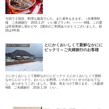
今回で２回目、料理も最高でした。また来年もきます。（兵庫県M
様 ご夫婦旅行 2015.1.27 いい旅プランA） ---------- M様。この度
は民宿美味し宿かどや、2度めのご利用ありがとうございました。前
回は4年前...
とにかくおいしくて新鮮なかにに
カップル・ご夫婦旅行
ビックリ～ご夫婦旅行のお客様
とにかくおいしくて新鮮なかににビックリ とにかくおいしくて新鮮
なかににビックリ。おいしいお料理。いたれりつくせりのおもてな
し。ありがとうございました。雪道、気をつけて帰ります。（大阪府
N様 ご夫婦旅行 2016.1.18 いい...