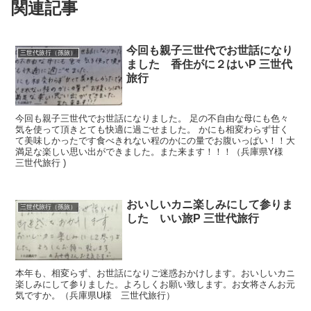
関連記事
今回も親子三世代でお世話になり
三世代旅行（孫旅）
ました 香住がに２はいP 三世代
旅行
今回も親子三世代でお世話になりました。 足の不自由な母にも色々
気を使って頂きとても快適に過ごせました。 かにも相変わらず甘く
て美味しかったです食べきれない程のかにの量でお腹いっぱい！！大
満足な楽しい思い出ができました。また来ます！！！（兵庫県Y様
三世代旅行 )
おいしいカニ楽しみにして参りま
三世代旅行（孫旅）
した いい旅P 三世代旅行
本年も、相変らず、お世話になりご迷惑おかけします。おいしいカニ
楽しみにして参りました。よろしくお願い致します。お女将さんお元
気ですか。（兵庫県U様 三世代旅行）