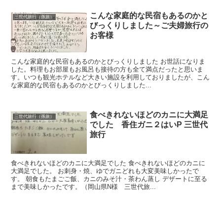
こんな家庭的な民宿もあるのかと
三世代旅行（孫旅）
びっくりしました～ご夫婦旅行の
お客様
こんな家庭的な民宿もあるのかとびっくりしました お世話になりま
した。料理もお部屋もお風呂も接待の方も全て満点だったと思いま
す。いつも観光ホテルなど大きい施設を利用しておりましたが、こん
な家庭的な民宿もあるのかとびっくりしました...
食べきれないほどのカニに大満足
三世代旅行（孫旅）
でした 香住ガニ２はいP 三世代
旅行
食べきれないほどのカニに大満足でした 食べきれないほどのカニに
大満足でした。 お刺身・焼、ゆでガニどれも大変美味しかったで
す。 朝食もたまごご飯、カニのみそ汁・茶わん蒸し デザートに至る
まで美味しかったです。（岡山県N様 三世代旅...