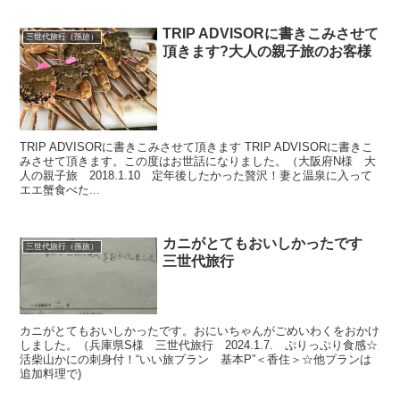
TRIP ADVISORに書きこみさせて
三世代旅行（孫旅）
頂きます?大人の親子旅のお客様
TRIP ADVISORに書きこみさせて頂きます TRIP ADVISORに書きこ
みさせて頂きます。この度はお世話になりました。（大阪府N様 大
人の親子旅 2018.1.10 定年後したかった贅沢！妻と温泉に入って
エエ蟹食べた...
カニがとてもおいしかったです
三世代旅行（孫旅）
三世代旅行
カニがとてもおいしかったです。おにいちゃんがごめいわくをおかけ
しました。（兵庫県S様 三世代旅行 2024.1.7. ぷりっぷり食感☆
活柴山かにの刺身付！“いい旅プラン 基本P”＜香住＞☆他プランは
追加料理で)