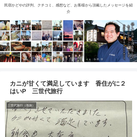
民宿かどやの評判、クチコミ、感想など、お客様から頂戴したメッセージを紹
介
カニが甘くて満足しています 香住がに２
はいP 三世代旅行
三世代旅行（孫旅）