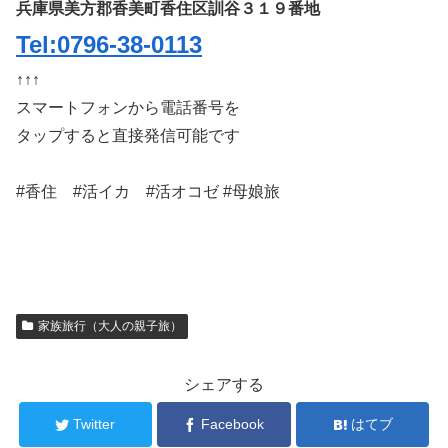
兵庫県美方郡香美町香住区訓谷３１９番地
Tel:0796-38-0113
↑↑↑
スマートフォンから電話番号を
タップすると直接発信可能です
#香住 #活イカ #活オコゼ #母娘旅
家族旅行（大人の親子旅）
シェアする
Twitter
Facebook
はてブ