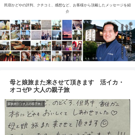
民宿かどやの評判、クチコミ、感想など、お客様から頂戴したメッセージを紹
介
母と娘旅また来させて頂きます 活イカ・
オコゼP 大人の親子旅
家族旅行（大人の親子旅）