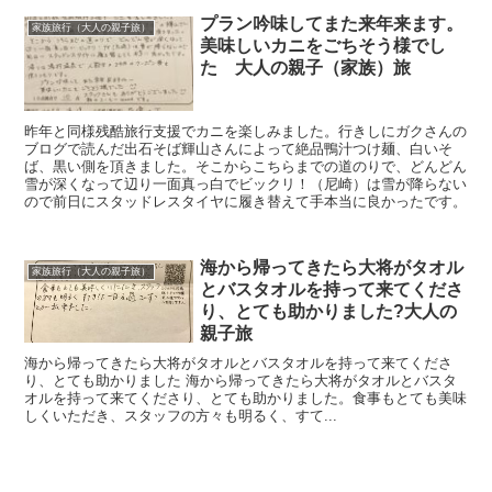
プラン吟味してまた来年来ます。
家族旅行（大人の親子旅）
美味しいカニをごちそう様でし
た 大人の親子（家族）旅
昨年と同様残酷旅行支援でカニを楽しみました。行きしにガクさんの
ブログで読んだ出石そば輝山さんによって絶品鴨汁つけ麺、白いそ
ば、黒い側を頂きました。そこからこちらまでの道のりで、どんどん
雪が深くなって辺り一面真っ白でビックリ！（尼崎）は雪が降らない
ので前日にスタッドレスタイヤに履き替えて手本当に良かったです。
海から帰ってきたら大将がタオル
家族旅行（大人の親子旅）
とバスタオルを持って来てくださ
り、とても助かりました?大人の
親子旅
海から帰ってきたら大将がタオルとバスタオルを持って来てくださ
り、とても助かりました 海から帰ってきたら大将がタオルとバスタ
オルを持って来てくださり、とても助かりました。食事もとても美味
しくいただき、スタッフの方々も明るく、すて...