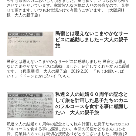
今年も最後のカニおいしく頂きました。量も多く、いつもお持ち帰り
させていただいています。家族皆んなお気に入りのお宿なので、又寄
せて頂きます。いつもお世話かけて有難うございます。（大阪府H
様 大人の親子旅）
民宿とは思えないこまやかなサー
家族旅行（大人の親子旅）
ビスに感動しました～大人の親子
旅
民宿とは思えないこまやかなサービスに感動しました 民宿とは思え
ないこまやかなサービスに感動しました。紹介してくれた友人に感謝
です。（兵庫県I様 大人の親子旅 2019.2.26 「もうお腹いっぱ
い！」ドド～ンとかに3バイ『いい...
私達２人の結婚６０周年の記念と
家族旅行（大人の親子旅）
して旅を計画した息子たちのカニ
のフルコースを食する事に感謝し
たい 大人の親子旅
私達２人の結婚６０周年の記念として旅を計画した息子たちのカニの
フルコースを食する事に感謝したい。今回の民宿かどやさんには社
長、従業員の方々には親切な接待ありがとうございました。料理は3