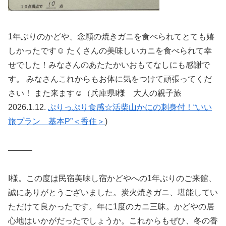
1年ぶりのかどや、念願の焼きガニを食べられてとても嬉
しかったです☺ たくさんの美味しいカニを食べられて幸
せでした！みなさんのあたたかいおもてなしにも感謝で
す。 みなさんこれからもお体に気をつけて頑張ってくだ
さい！ また来ます☺（兵庫県I様 大人の親子旅
2026.1.12.
ぷりっぷり食感☆活柴山かにの刺身付！“いい
旅プラン 基本P”＜香住＞
)
———
I様。この度は民宿美味し宿かどやへの1年ぶりのご来館、
誠にありがとうございました。炭火焼きガニ、堪能してい
ただけて良かったです。年に1度のカニ三昧。かどやの居
心地はいかがだったでしょうか。これからもぜひ、冬の香