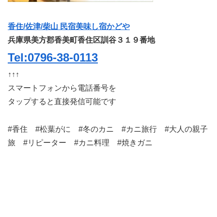
香住/佐津/柴山 民宿美味し宿かどや
兵庫県美方郡香美町香住区訓谷３１９番地
Tel:0796-38-0113
↑↑↑
スマートフォンから電話番号を
タップすると直接発信可能です
#香住 #松葉がに #冬のカニ #カニ旅行 #大人の親子
旅 #リピーター #カニ料理 #焼きガニ