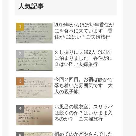
人気記事
2018年からほぼ毎年香住が
にを食べに来ています 香
住がに2はいP ご夫婦旅行
久し振りに夫婦2人で民宿
に泊まりました 香住がに
２はいP ご夫婦旅行
今回２回目。お宿は静かで
落ち着いた雰囲気です 大
人の親子旅
お風呂の脱衣室、スリッパ
は脱ぐのか？はいたまま入
るのか？ ご夫婦旅行
初めてのかどやさんでした