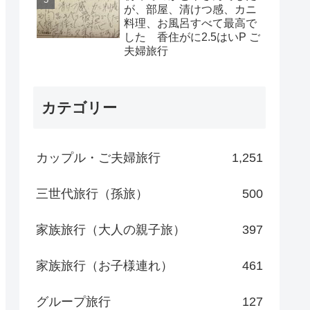
が、部屋、清けつ感、カニ
料理、お風呂すべて最高で
した 香住がに2.5はいP ご
夫婦旅行
カテゴリー
カップル・ご夫婦旅行
1,251
三世代旅行（孫旅）
500
家族旅行（大人の親子旅）
397
家族旅行（お子様連れ）
461
グループ旅行
127