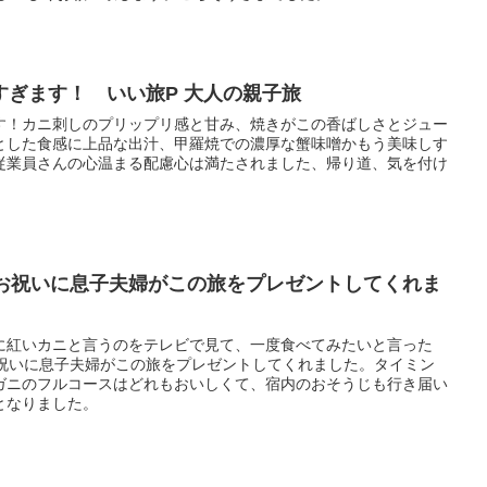
すぎます！ いい旅P 大人の親子旅
す！カニ刺しのプリップリ感と甘み、焼きがこの香ばしさとジュー
とした食感に上品な出汁、甲羅焼での濃厚な蟹味噌かもう美味しす
従業員さんの心温まる配慮心は満たされました、帰り道、気を付け
のお祝いに息子夫婦がこの旅をプレゼントしてくれま
に紅いカニと言うのをテレビで見て、一度食べてみたいと言った
お祝いに息子夫婦がこの旅をプレゼントしてくれました。タイミン
ガニのフルコースはどれもおいしくて、宿内のおそうじも行き届い
となりました。