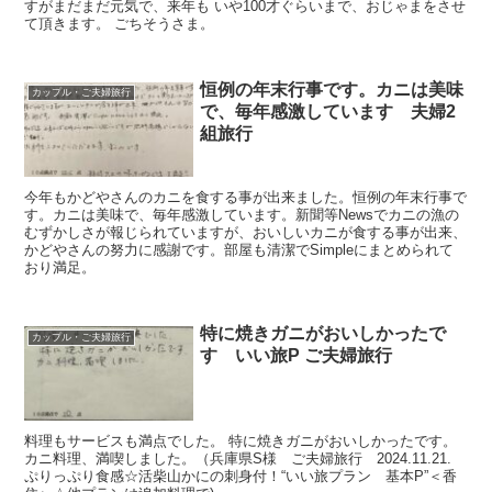
すがまだまだ元気で、来年も いや100才ぐらいまで、おじゃまをさせ
て頂きます。 ごちそうさま。
恒例の年末行事です。カニは美味
カップル・ご夫婦旅行
で、毎年感激しています 夫婦2
組旅行
今年もかどやさんのカニを食する事が出来ました。恒例の年末行事で
す。カニは美味で、毎年感激しています。新聞等Newsでカニの漁の
むずかしさが報じられていますが、おいしいカニが食する事が出来、
かどやさんの努力に感謝です。部屋も清潔でSimpleにまとめられて
おり満足。
特に焼きガニがおいしかったで
カップル・ご夫婦旅行
す いい旅P ご夫婦旅行
料理もサービスも満点でした。 特に焼きガニがおいしかったです。
カニ料理、満喫しました。（兵庫県S様 ご夫婦旅行 2024.11.21.
ぷりっぷり食感☆活柴山かにの刺身付！“いい旅プラン 基本P”＜香