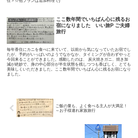
住＞☆他プランは追加料理で)
ここ数年間でいちばん心に残るお
カップル・ご夫婦旅行
宿になりました いい旅P ご夫婦
旅行
毎年香住にカニを食べに来ていて、以前から気になっていたお宿でし
たが、予約がいっぱいのようでなかなか、タイミングが合わずやっと
今回来ることができました。感動したのは、 炭火焼きガニ、焼き加
減が絶妙で、身の中心部分が半生状態を残しつつも香ばしく、とても
美味しくいただきました。ここ数年間でいちばん心に残るお宿になり
ました。
ご飯の量も、よく食べる主人が大満足！
～お子様連れ家族旅行