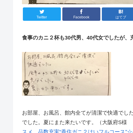
Twitter
Facebook
はてブ
食事のカニ２杯も30代男、40代女でしたが、
お部屋、お風呂、館内全てが清潔で快適でした
でした。夏にまた来たいです。（大阪府S様 ご夫
スメ。品数充実“香住ガニ２はいフルコース”