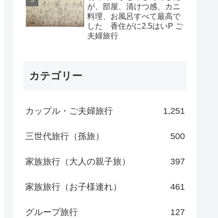
が、部屋、清けつ感、カニ
料理、お風呂すべて最高で
した 香住がに2.5はいP ご
夫婦旅行
カテゴリー
カップル・ご夫婦旅行
1,251
三世代旅行（孫旅）
500
家族旅行（大人の親子旅）
397
家族旅行（お子様連れ）
461
グループ旅行
127