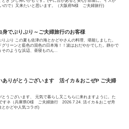
とき 少し怖いかもです。(中に台があると安心) 部屋に、イスが
いので）又来たいと思います。（大阪府N様 ご夫婦旅行)
白身でぷりぷり～ご夫婦旅行のお客様
ぷりぷり この夏も佐津の海とかどやさんの料理、堪能しました。
ドグリーンと藍色の混色の日本海！！波はおだやかでした。静かで
そのような浜辺、昼寝ものん...
いありがとうございます 活イカ＆おこぜP ご夫婦
がとうございます、 元気で暮らし又こちらに来れますように。た
すネ（兵庫県O様 ご夫婦旅行 2026.7.24. 活イカ＆おこぜ舟
住とかどや人気コラボ)