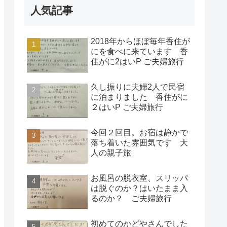
人気記事
2018年からほぼ毎年香住が
にを食べに来ています 香
住がに2はいP ご夫婦旅行
久し振りに夫婦2人で民宿
に泊まりました 香住がに
２はいP ご夫婦旅行
今回２回目。お宿は静かで
落ち着いた雰囲気です 大
人の親子旅
お風呂の脱衣室、スリッパ
は脱ぐのか？はいたまま入
るのか？ ご夫婦旅行
初めてのかどやさんでした