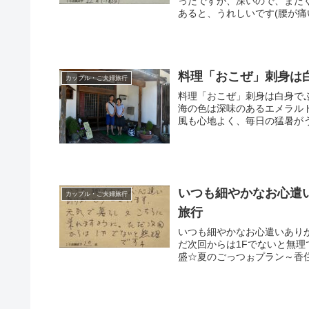
ったですが、深いので、またぐ
あると、うれしいです(腰が痛
料理「おこぜ」刺身は
カップル・ご夫婦旅行
料理「おこぜ」刺身は白身で
海の色は深味のあるエメラル
風も心地よく、毎日の猛暑がう
いつも細やかなお心遣
カップル・ご夫婦旅行
旅行
いつも細やかなお心遣いあり
だ次回からは1Fでないと無理で
盛☆夏のごっつぉプラン～香