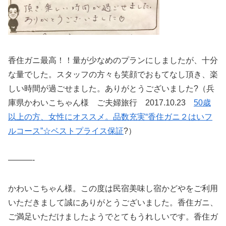
香住ガニ最高！！量が少なめのプランにしましたが、十分
な量でした。スタッフの方々も笑顔でおもてなし頂き、楽
しい時間が過ごせました。ありがとうございました?（兵
庫県かわいこちゃん様 ご夫婦旅行 2017.10.23
50歳
以上の方、女性にオススメ。品数充実“香住ガニ２はいフ
ルコース”☆ベストプライス保証
?）
———-
かわいこちゃん様。この度は民宿美味し宿かどやをご利用
いただきまして誠にありがとうございました。香住ガニ、
ご満足いただけましたようでとてもうれしいです。香住ガ