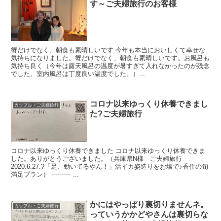
す～ご夫婦旅行のお客様
蟹だけでなく、朝食も素晴しいです 今年も本当においしくて幸せな
気持ちになりました。蟹だけでなく、朝食も素晴しいです。お風呂も
気持ち良く（今年は露天風呂の温度が暑すぎて入れなかったのが残念
でした。室内風呂は丁度良い温度でした。）...
コロナ以来ゆっくり休養できまし
カップル・ご夫婦旅行
た?ご夫婦旅行
コロナ以来ゆっくり休養できました コロナ以来ゆっくり休養できま
した。ありがとうございました。（兵庫県N様 ご夫婦旅行
2020.6.27.?「足、動いてるやん！」活イカ姿造りをお塩で♪香住の旬
満足プラン） ---------- ...
かにはやっぱり裏切りませんネ。
カップル・ご夫婦旅行
っていうかかどやさんは裏切らな