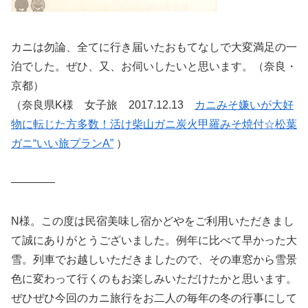
カニは勿論、全てに行き届いたおもてなしで大変満足の一
泊でした。ぜひ、又、お伺いしたいと思います。（奈良・
京都）
（奈良県K様 女子旅 2017.12.13
カニみそ嫌いが大好
物に転じた方多数！活け柴山ガニ炭火甲羅みそ焼付☆松葉
ガニ“いい旅プランA”
）
————
N様。この度は民宿美味し宿かどやをご利用いただきまし
て誠にありがとうございました。例年に比べて早かった大
雪。列車でお越しいただきましたので、その車窓から雪景
色に変わって行くのもお楽しみいただけたかと思います。
ぜひぜひ今回のカニ旅行をお二人の毎年の冬の行事にして