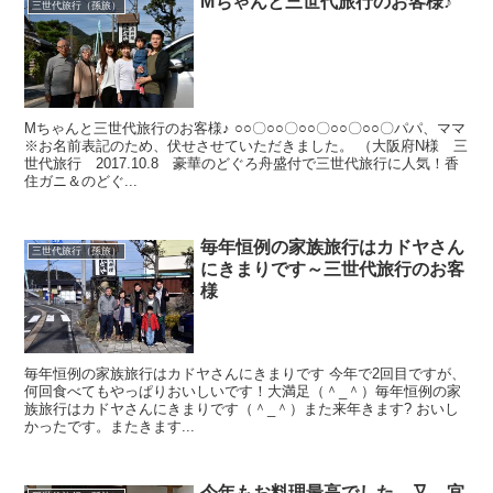
Mちゃんと三世代旅行のお客様♪
三世代旅行（孫旅）
Mちゃんと三世代旅行のお客様♪ ○○〇○○〇○○〇○○〇○○〇パパ、ママ
※お名前表記のため、伏せさせていただきました。 （大阪府N様 三
世代旅行 2017.10.8 豪華のどぐろ舟盛付で三世代旅行に人気！香
住ガニ＆のどぐ...
毎年恒例の家族旅行はカドヤさん
三世代旅行（孫旅）
にきまりです～三世代旅行のお客
様
毎年恒例の家族旅行はカドヤさんにきまりです 今年で2回目ですが、
何回食べてもやっぱりおいしいです！大満足（＾_＾）毎年恒例の家
族旅行はカドヤさんにきまりです（＾_＾）また来年きます? おいし
かったです。またきます...
今年もお料理最高でした。又、宜