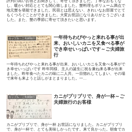
評判の高いお宿とお聞きして、寄せて頂きました。丁寧なおもてな
し、暖かい対応ととても関心致しました。蟹料理もボリューム満点で
地元蟹を堪能できました。民宿とは思えない、きれいなお部屋でとて
もくつろぐことができました。大変お世話になりありがとうございま
した。また、蟹の季節に寄せて頂きたいと思います。
一年待ちわびやっと来れる事が出
カップル・ご夫婦旅行
来、おいしいカニを又食べる事が
でき幸せいっぱいです～ご夫婦旅
行
一年待ちわびやっと来れる事が出来、おいしいカニを又食べる事がで
き幸せいっぱいです 昨年同様、主人の誕生に祝を兼ね来る事が出来
ました。昨年食べたカニの味に二人共、一目惚れしてしまい、その場
で来年も来ようと話しがまとまりました。一...
カニがプリプリで、身が一杯～ご
カップル・ご夫婦旅行
夫婦旅行のお客様
カニがプリプリで、身が一杯 お世話になりました。カニがプリプリ
で、身が一杯で、とても美味しかったです。来て良かった。朝食でカ