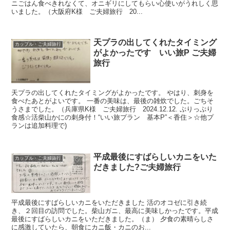
ニごはん食べきれなくて、オニギリにしてもらい心使いがうれしく思
いました。（大阪府K様 ご夫婦旅行 20...
天プラの出してくれたタイミング
カップル・ご夫婦旅行
がよかったです いい旅P ご夫婦
旅行
天プラの出してくれたタイミングがよかったです。 やはり、刺身を
食べたあとがよいです。 一番の美味は、最後の雑炊でした。ごちそ
うさまでした。（兵庫県K様 ご夫婦旅行 2024.12.12. ぷりっぷり
食感☆活柴山かにの刺身付！“いい旅プラン 基本P”＜香住＞☆他プ
ランは追加料理で)
平成最後にすばらしいカニをいた
カップル・ご夫婦旅行
だきました?ご夫婦旅行
平成最後にすばらしいカニをいただきました 活のオコゼに引き続
き、２回目の訪問でした。柴山ガニ、最高に美味しかったです。平成
最後にすばらしいカニをいただきました。（ま） 夕食の素晴らしさ
に感激していたら、朝食にカニ飯・カニのお...