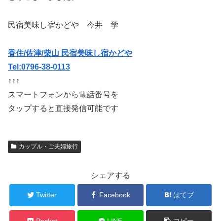
民宿美味し宿かどや 今井 学
香住/佐津/柴山 民宿美味し宿かどや
Tel:0796-38-0113
↑↑↑
スマートフォンから電話番号を
タップすると直接発信可能です
カップル・ご夫婦旅行
シェアする
Twitter
Facebook
はてブ
Pocket
LINE
コピー