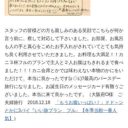
スタッフの皆様どの方も親しみのある笑顔でこちらが何か
言う前に、察して対応して下さいました。お部屋、お風呂
も人の手と真心をこめたお手入れがされていてとても気持
ち良く利用させていただきました。お料理も大満足！！カ
ニ３杯フルのプランで主人と２人お腹はちきれるまで食べ
ました！！！カニ会席とかでは味わえない本物のかにをい
ただけて、本当に良かったです(≧◇≦)?最高のバースデー
旅行になりました。お誕生日のメッセージカード有難うご
ざいました。本当に来て良かったです。（大阪府O様 ご
夫婦旅行 2018.12.18
「もうお腹いっぱい！」ドド～ン
とかに3バイ『いい旅プラン フル』【冬季当館一番人
気】
）