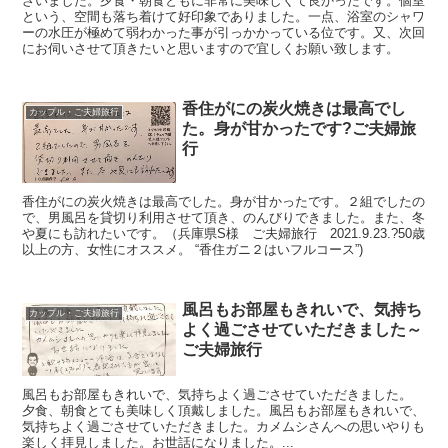
ざいました。夕食・朝食ともに非常に美味しくて良かったです。個室
という、空間も落ち着けて好印象でありました。一点、浴室のシャワ
ーの水圧が極めて弱わかった事が引っかかっている位です。又、次回
にお伺いさせて頂きたいと思いますので宜しくお願い致します。
香住がにの炭火焼きは最高でし
カップル・ご夫婦旅行
た。身が甘かったです?ご夫婦旅
行
香住がにの炭火焼きは最高でした。身が甘かったです。２組でしたの
で、男風呂を貸切り利用させて頂き、のんびりできました。また、冬
や夏にも訪れたいです。（兵庫県S様 ご夫婦旅行 2021.9.23.?50歳
以上の方、女性にオススメ。 “香住ガニ２はいフルコース”)
風呂もお部屋もきれいで、気持ち
カップル・ご夫婦旅行
よく過ごさせていただきました～
ご夫婦旅行
風呂もお部屋もきれいで、気持ちよく過ごさせていただきました。
夕食、朝食とても美味しく頂戴しました。風呂もお部屋もきれいで、
気持ちよく過ごさせていただきました。カメムシさんへの思いやりも
楽しく拝見しました。お世話になりました。...