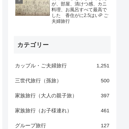
が、部屋、清けつ感、カニ
料理、お風呂すべて最高で
した 香住がに2.5はいP ご
夫婦旅行
カテゴリー
カップル・ご夫婦旅行
1,251
三世代旅行（孫旅）
500
家族旅行（大人の親子旅）
397
家族旅行（お子様連れ）
461
グループ旅行
127