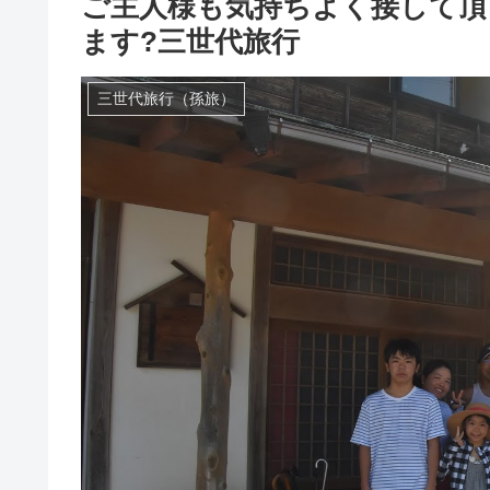
ご主人様も気持ちよく接して頂
ます?三世代旅行
三世代旅行（孫旅）