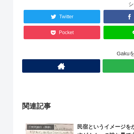
シ
Twitter
Pocket
Gak
関連記事
民宿というイメージを
三世代旅行（孫旅）