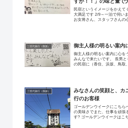
すが！！」の味と量で
民宿というイメージをかえて
大満足です 2/9～一泊で伺
お女将さん、スタッフさんの心
御主人様の明るい案内
三世代旅行（孫旅）
御主人様の明るい案内に心を
みんなで来たいです。 長男
の民宿に（香住、浜坂、鳥取、
みなさんの笑顔と、カ
三世代旅行（孫旅）
行のお客様
ゴールデンウイークにこちら
の美味さでまた、仕事を頑張
す? ゴールデンウイークはこち.