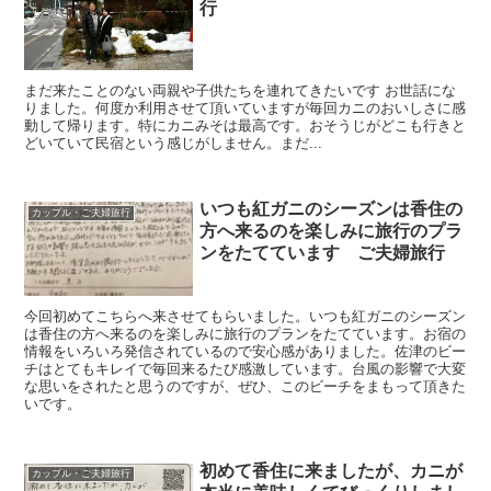
行
まだ来たことのない両親や子供たちを連れてきたいです お世話にな
りました。何度か利用させて頂いていますが毎回カニのおいしさに感
動して帰ります。特にカニみそは最高です。おそうじがどこも行きと
どいていて民宿という感じがしません。まだ...
いつも紅ガニのシーズンは香住の
カップル・ご夫婦旅行
方へ来るのを楽しみに旅行のプラ
ンをたてています ご夫婦旅行
今回初めてこちらへ来させてもらいました。いつも紅ガニのシーズン
は香住の方へ来るのを楽しみに旅行のプランをたてています。お宿の
情報をいろいろ発信されているので安心感がありました。佐津のビー
チはとてもキレイで毎回来るたび感激しています。台風の影響で大変
な思いをされたと思うのですが、ぜひ、このビーチをまもって頂きた
いです。
初めて香住に来ましたが、カニが
カップル・ご夫婦旅行