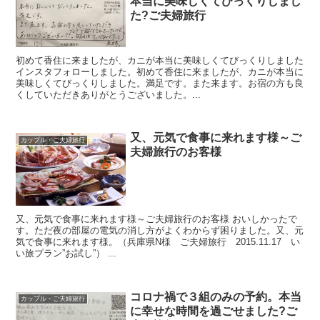
本当に美味しくてびっくりしまし
た?ご夫婦旅行
初めて香住に来ましたが、カニが本当に美味しくてびっくりしました
インスタフォローしました。初めて香住に来ましたが、カニが本当に
美味しくてびっくりしました。満足です。また来ます。お宿の方も良
くしていただきありがとうございました。...
又、元気で食事に来れます様～ご
カップル・ご夫婦旅行
夫婦旅行のお客様
又、元気で食事に来れます様～ご夫婦旅行のお客様 おいしかったで
す。ただ夜の部屋の電気の消し方がよくわからず困りました。又、元
気で食事に来れます様。（兵庫県N様 ご夫婦旅行 2015.11.17 い
い旅プラン”お試し”） ...
コロナ禍で３組のみの予約。本当
カップル・ご夫婦旅行
に幸せな時間を過ごせました?ご