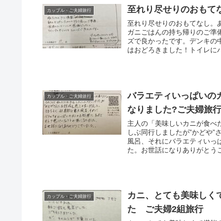
至れり尽せりのおもて
カップル・ご夫婦旅行
至れり尽せりのおもてなし。
ガニごはんの持ち帰りのご準
ズで良かったです。デンキの
はおどろきました！トイレに
バラエティいっぱいの
カップル・ご夫婦旅行
なりました?ご夫婦旅
主人の「美味しいカニが食べ
しぶ同行しましたが”かどや
風呂、それにバラエティいっ
た。お世話になりありがとう
カニ、とても美味しく
カップル・ご夫婦旅行
た ご夫婦2組旅行