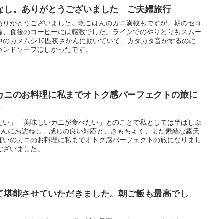
なし。ありがとうございました ご夫婦旅行
ありがとうございました。晩ごはんのカニ満載もですが、朝のセコ
備、食後のコーヒーには感激でした。ラインでのやりとりもスムー
中のカメムシ10匹夜さかんに動いていて、カタカタ音がするのに
ハンドソープほしかったです。
カニのお料理に私までオトク感パーフェクトの旅に
行
たい」「美味しいカニが食べたい」とのことで私としては半ばしぶ
”さんにお訪ねし、感じの良い対応と、きもちよく、また素敵な露天
ぱいのカニのお料理に私までオトク感パーフェクトの旅になりまし
ございました。
て堪能させていただきました。朝ご飯も最高でし