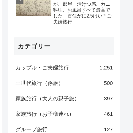
が、部屋、清けつ感、カニ
料理、お風呂すべて最高で
した 香住がに2.5はいP ご
夫婦旅行
カテゴリー
カップル・ご夫婦旅行
1,251
三世代旅行（孫旅）
500
家族旅行（大人の親子旅）
397
家族旅行（お子様連れ）
461
グループ旅行
127