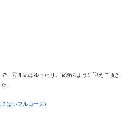
くで、雰囲気はゆったり。家族のように迎えて頂き、
した。
ニ２はいフルコース
)