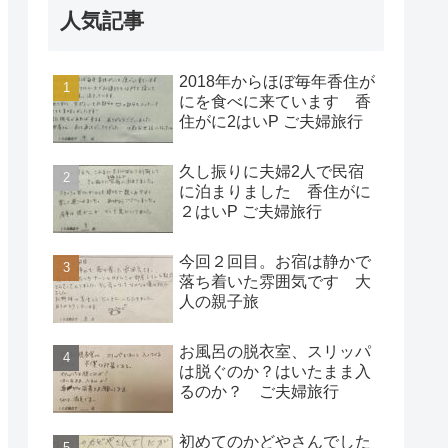
人気記事
2018年からほぼ毎年香住が
にを食べに来ています 香
住がに2はいP ご夫婦旅行
久し振りに夫婦2人で民宿
に泊まりました 香住がに
２はいP ご夫婦旅行
今回２回目。お宿は静かで
落ち着いた雰囲気です 大
人の親子旅
お風呂の脱衣室、スリッパ
は脱ぐのか？はいたまま入
るのか？ ご夫婦旅行
初めてのかどやさんでした