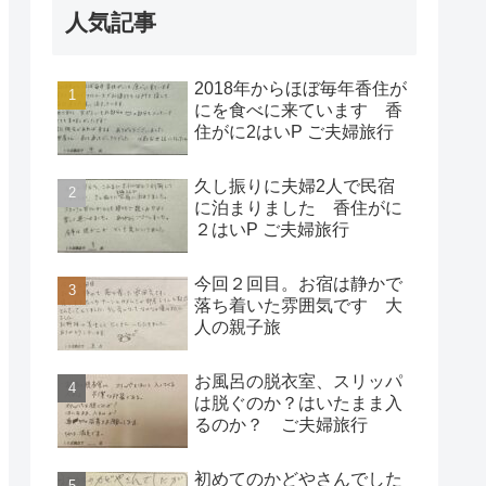
人気記事
2018年からほぼ毎年香住が
にを食べに来ています 香
住がに2はいP ご夫婦旅行
久し振りに夫婦2人で民宿
に泊まりました 香住がに
２はいP ご夫婦旅行
今回２回目。お宿は静かで
落ち着いた雰囲気です 大
人の親子旅
お風呂の脱衣室、スリッパ
は脱ぐのか？はいたまま入
るのか？ ご夫婦旅行
初めてのかどやさんでした