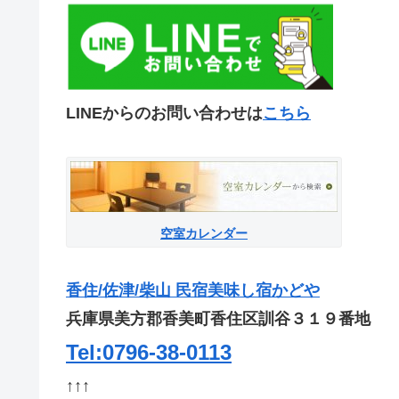
LINEからのお問い合わせは
こちら
空室カレンダー
香住/佐津/柴山 民宿美味し宿かどや
兵庫県美方郡香美町香住区訓谷３１９番地
Tel:0796-38-0113
↑↑↑