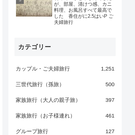
が、部屋、清けつ感、カニ
料理、お風呂すべて最高で
した 香住がに2.5はいP ご
夫婦旅行
カテゴリー
カップル・ご夫婦旅行
1,251
三世代旅行（孫旅）
500
家族旅行（大人の親子旅）
397
家族旅行（お子様連れ）
461
グループ旅行
127