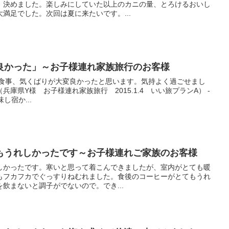
、決めました。楽しみにしていた以上のカニの量、とろけるおいし
満足でした。次回は夏に来たいです。...
良かった」～お子様連れ家族旅行のお客様
 食事、気くばりが大変良かったと思います。気持よく過ごせまし
庫県Y様 お子様連れ家族旅行 2015.1.4 いい旅プランA） -
味し宿か...
もうれしかったです～お子様連れご家族のお客様
しかったです。寒いと思って着こんできましたが、室内がとても暖
もフカフカでぐっすりねむれました。食後のコーヒーがとてもうれ
飲まないと調子がでないので。でき...