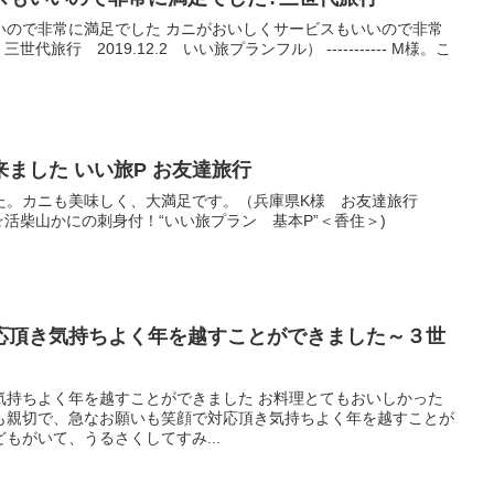
いので非常に満足でした カニがおいしくサービスもいいので非常
旅行 2019.12.2 いい旅プランフル） ----------- M様。こ
ました いい旅P お友達旅行
た。カニも美味しく、大満足です。（兵庫県K様 お友達旅行
食感☆活柴山かにの刺身付！“いい旅プラン 基本P”＜香住＞)
応頂き気持ちよく年を越すことができました～３世
気持ちよく年を越すことができました お料理とてもおいしかった
も親切で、急なお願いも笑顔で対応頂き気持ちよく年を越すことが
もがいて、うるさくしてすみ...