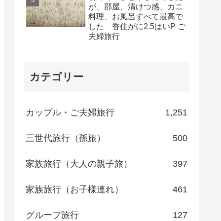
が、部屋、清けつ感、カニ
料理、お風呂すべて最高で
した 香住がに2.5はいP ご
夫婦旅行
カテゴリー
カップル・ご夫婦旅行
1,251
三世代旅行（孫旅）
500
家族旅行（大人の親子旅）
397
家族旅行（お子様連れ）
461
グループ旅行
127