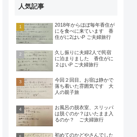
人気記事
2018年からほぼ毎年香住が
にを食べに来ています 香
住がに2はいP ご夫婦旅行
久し振りに夫婦2人で民宿
に泊まりました 香住がに
２はいP ご夫婦旅行
今回２回目。お宿は静かで
落ち着いた雰囲気です 大
人の親子旅
お風呂の脱衣室、スリッパ
は脱ぐのか？はいたまま入
るのか？ ご夫婦旅行
初めてのかどやさんでした