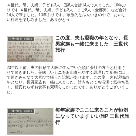
４世代、母、夫婦、子ども3人、孫8人合計14人で来ました。10年ぶ
りです ４世代、母、夫婦、子ども3人、まご8人（全部男）など合計
14人で来ました。10年ぶりです。家族的なふんいきの中で、おいし
い料理を楽しみました。ありがとう...
この度、夫も退職の年となり、長
三世代旅行（孫旅）
男家族も一緒に来ました 三世代
旅行
20年以上前、夫の転勤で大阪に住んでいた頃に会社の方々と利用さ
せて頂きました。美味しいカニを沢山食べやすく調理して食事に出し
て頂きみんなで大喜びで帰った記憶があります。この度、夫も退職の
年となり、長男家族も一緒に来ました。館内もとても清潔で気持ち良
く、相変わらずお食事も素晴らしかったです。ありがとうございまし
た。
毎年家族でここに来ることが恒例
三世代旅行（孫旅）
になっています いい旅P 三世代旅
行