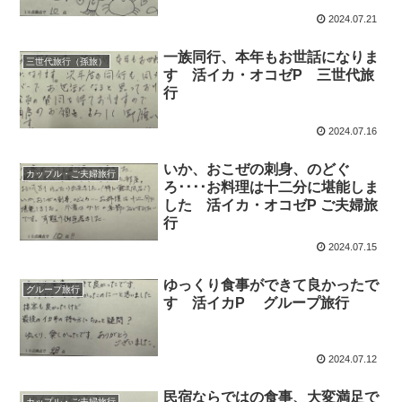
2024.07.21
一族同行、本年もお世話になりま
三世代旅行（孫旅）
す 活イカ・オコゼP 三世代旅
行
2024.07.16
いか、おこぜの刺身、のどぐ
カップル・ご夫婦旅行
ろ････お料理は十二分に堪能しま
した 活イカ・オコゼP ご夫婦旅
行
2024.07.15
ゆっくり食事ができて良かったで
グループ旅行
す 活イカP グループ旅行
2024.07.12
民宿ならではの食事、大変満足で
カップル・ご夫婦旅行