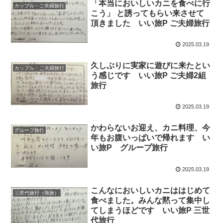
「本当においしいカニを食べに行
カップル・ご夫婦旅行
こう」 と誘ってもらい来させて
頂きました いい旅P ご夫婦旅行
2025.03.19
久しぶりに実家に遊びに来たとい
カップル・ご夫婦旅行
う感じです いい旅P ご夫婦2組
旅行
2025.03.19
かわらないお迎え、カニ料理、今
グループ旅行
年もお腹いっぱいで帰れます い
い旅P グループ旅行
2025.03.19
こんなにおいしいカニははじめて
三世代旅行（孫旅）
食べました。みんな黙って集中し
てしまうほどです いい旅P 三世
代旅行