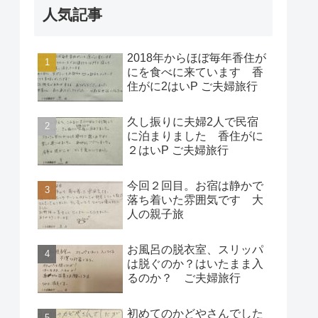
人気記事
2018年からほぼ毎年香住が
にを食べに来ています 香
住がに2はいP ご夫婦旅行
久し振りに夫婦2人で民宿
に泊まりました 香住がに
２はいP ご夫婦旅行
今回２回目。お宿は静かで
落ち着いた雰囲気です 大
人の親子旅
お風呂の脱衣室、スリッパ
は脱ぐのか？はいたまま入
るのか？ ご夫婦旅行
初めてのかどやさんでした