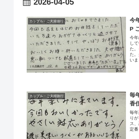
2026-04-05
今
カップル・ご夫婦旅行
P
今年
して
た。
た。
いま
毎
カップル・ご夫婦旅行
香
毎年
りが
ス、
定番