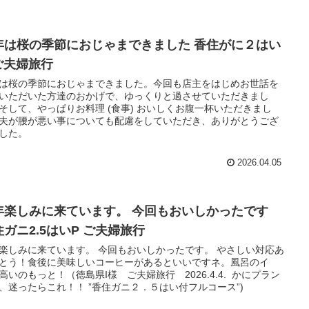
年は桜の季節におじゃまできました 香住がに２はい
 ご夫婦旅行
は桜の季節におじゃまできました。今回も店主をはじめお世話を
いただいた方達のおかげで、ゆっくりと過させていただきまし
そして、やっぱりお料理 (食事) おいしくお腹一杯いただきまし
夫が腰が悪い事についても配慮をしていただき、ありがとうござ
した。
2026.04.05
年楽しみに来ています。 今回もおいしかったです
住ガニ2.5はいP ご夫婦旅行
楽しみに来ています。 今回もおいしかったです。 やさしい対応あ
とう！食後に美味しいコーヒーがあるといいですネ。風呂のイ
高いのもっと！（徳島県I様 ご夫婦旅行 2026.4.4. かにプラン
、迷ったらこれ！！ ”香住ガニ２．５はい付フルコース”)