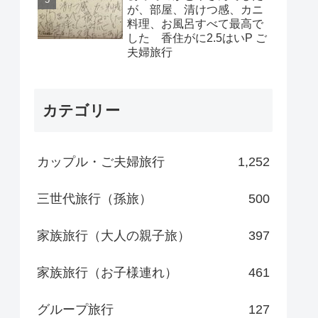
が、部屋、清けつ感、カニ
料理、お風呂すべて最高で
した 香住がに2.5はいP ご
夫婦旅行
カテゴリー
カップル・ご夫婦旅行
1,252
三世代旅行（孫旅）
500
家族旅行（大人の親子旅）
397
家族旅行（お子様連れ）
461
グループ旅行
127