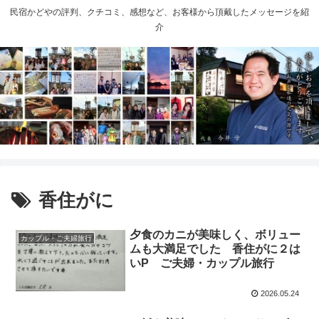
民宿かどやの評判、クチコミ、感想など、お客様から頂戴したメッセージを紹
介
香住がに
夕食のカニが美味しく、ボリュー
カップル・ご夫婦旅行
ムも大満足でした 香住がに２は
いP ご夫婦・カップル旅行
2026.05.24