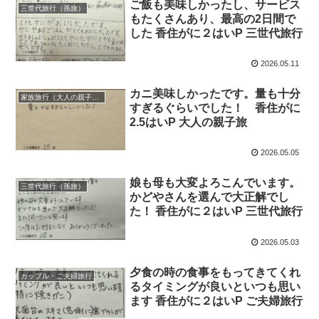
ご飯も美味しかったし、サービス
三世代旅行（孫旅）
もたくさんあり、最高の2日間で
した 香住がに２はいP 三世代旅行
2026.05.11
カニ美味しかったです。量も十分
家族旅行（大人の親子旅）
すぎるぐらいでした！ 香住がに
2.5はいP 大人の親子旅
2026.05.05
娘も母も大変よろこんでいます。
三世代旅行（孫旅）
かどやさんを選んで大正解でし
た！ 香住がに２はいP 三世代旅行
2026.05.03
夕食の時の食事をもってきてくれ
カップル・ご夫婦旅行
るタイミングが良いといつも思い
ます 香住がに２はいP ご夫婦旅行