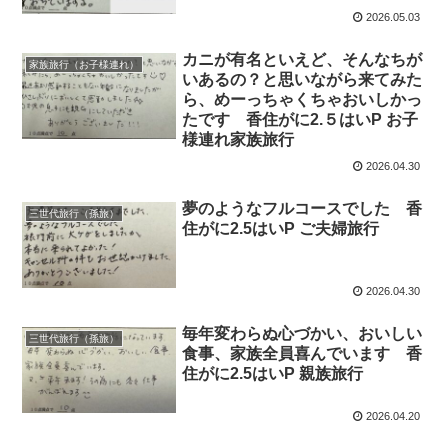
2026.05.03
カニが有名といえど、そんなちが
家族旅行（お子様連れ）
いあるの？と思いながら来てみた
ら、めーっちゃくちゃおいしかっ
たです 香住がに2.５はいP お子
様連れ家族旅行
2026.04.30
夢のようなフルコースでした 香
三世代旅行（孫旅）
住がに2.5はいP ご夫婦旅行
2026.04.30
毎年変わらぬ心づかい、おいしい
三世代旅行（孫旅）
食事、家族全員喜んでいます 香
住がに2.5はいP 親族旅行
2026.04.20