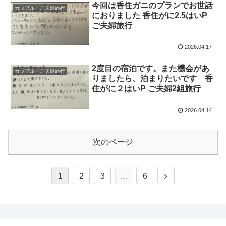
今回は香住ガニのプランでお世話
カップル・ご夫婦旅行
におりました 香住がに2.5はいP
ご夫婦旅行
2026.04.17
2度目の宿泊です。また機会があ
カップル・ご夫婦旅行
りましたら、泊まりたいです 香
住がに２はいP ご夫婦2組旅行
2026.04.14
次のページ
1
2
3
…
6