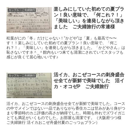
楽しみにしていた初めての夏プラ
カップル・ご夫婦旅行
ン！良い意味で、「何これ？！」
「美味しい」を連発しながら頂き
ました ご夫婦旅行の常連様
松葉がにの「冬」だけじゃない！"かどや"は「夏」も最高で〜〜
す！！楽しみにしていた初めての夏プラン！良い意味で、「何こ
れ？！」「美味しい」を連発しながら頂きました。「かどやさん」は
恥さないですネ＾_＾館内もいつ来ても清潔にされていてスタッフも
感じが良くて居心地いいです♪
活イカ、おこぜコースの刺身盛合
カップル・ご夫婦旅行
せ全てが新鮮で美味でした 活イ
カ・オコゼP ご夫婦旅行
活イカ、おこぜコースの刺身盛合せ全てが新鮮で美味でした。コース
の中でメインではない一品でありながら香住カニは甘みがあり身がつ
まり季節時のカニ評価の高さが納得でした。時期も外れでズワイガニ
とても満足がいくものでした。お部屋も清潔です。（大阪府つつ様
ご夫婦旅行 活イカおこぜ舟盛付夏のごっつぉプラン）