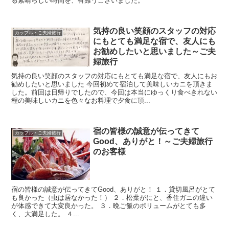
る素晴らしい時間を、有難うございました。
気持の良い笑顔のスタッフの対応
カップル・ご夫婦旅行
にもとても満足な宿で、友人にも
お勧めしたいと思いました～ご夫
婦旅行
気持の良い笑顔のスタッフの対応にもとても満足な宿で、友人にもお
勧めしたいと思いました 今回初めて宿泊して美味しいカニを頂きま
した。前回は日帰りでしたので、今回は本当にゆっくり食べきれない
程の美味しいカニを色々なお料理で夕食に頂...
宿の皆様の誠意が伝ってきて
カップル・ご夫婦旅行
Good、ありがと！～ご夫婦旅行
のお客様
宿の皆様の誠意が伝ってきてGood、ありがと！ １．貸切風呂がとて
も良かった（虫は居なかった！） ２．松葉がにと、香住ガニの違い
が体感できて大変良かった。 ３．晩ご飯のボリュームがとても多
く、大満足した。 ４...