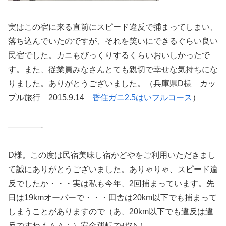
実はこの宿に来る直前にスピード違反で捕まってしまい、
落ち込んでいたのですが、それを笑いにできるぐらい良い
民宿でした。カニもびっくりするくらいおいしかったで
す。また、従業員みなさんとても親切で幸せな気持ちにな
りました。ありがとうございました。（兵庫県D様 カッ
プル旅行 2015.9.14
香住ガニ2.5はいフルコース
）
————-
D様。この度は民宿美味し宿かどやをご利用いただきまし
て誠にありがとうございました。ありゃりゃ、スピード違
反でしたか・・・実は私も今年、2回捕まっています。先
日は19kmオーバーで・・・田舎は20km以下でも捕まって
しまうことがありますので（あ、20km以下でも違反は違
反ですねｆ＾＾；）安全運転でぜひ！