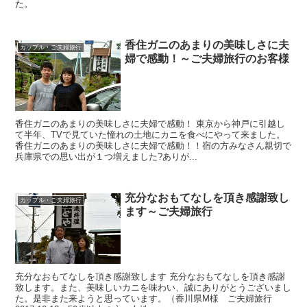
た。
香住ガニのあまりの美味しさに夫
カップル・ご夫婦旅行
婦で感動！～ご夫婦旅行のお客様
香住ガニのあまりの美味しさに夫婦で感動！ 東京から神戸に引越し
て半年、TVで見ていた憧れの土地にカニを食べにやって来ました。
香住ガニのあまりの美味しさに夫婦で感動！！宿の方みなさん親切で
兵庫県での思い出が１つ増えました?ありが...
充分なおもてなしを頂き感謝致し
カップル・ご夫婦旅行
ます～ご夫婦旅行
充分なおもてなしを頂き感謝致します 充分なおもてなしを頂き感謝
致します。また、美味しいカニを味わい、誠にありがとうございまし
た。是非また来ようと思っています。（香川県M様 ご夫婦旅行