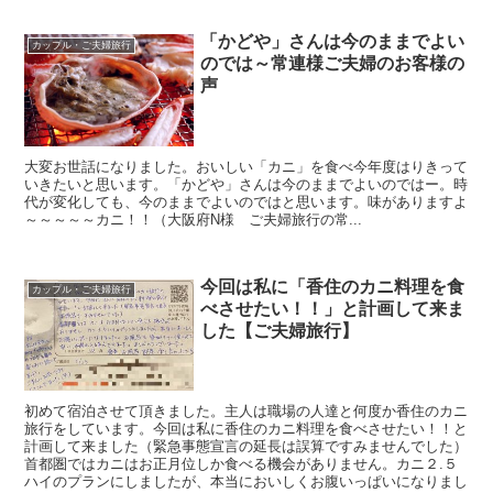
「かどや」さんは今のままでよい
カップル・ご夫婦旅行
のでは～常連様ご夫婦のお客様の
声
大変お世話になりました。おいしい「カニ」を食べ今年度はりきって
いきたいと思います。「かどや」さんは今のままでよいのではー。時
代が変化しても、今のままでよいのではと思います。味がありますよ
～～～～～カニ！！（大阪府N様 ご夫婦旅行の常...
今回は私に「香住のカニ料理を食
カップル・ご夫婦旅行
べさせたい！！」と計画して来ま
した【ご夫婦旅行】
初めて宿泊させて頂きました。主人は職場の人達と何度か香住のカニ
旅行をしています。今回は私に香住のカニ料理を食べさせたい！！と
計画して来ました（緊急事態宣言の延長は誤算ですみませんでした）
首都圏ではカニはお正月位しか食べる機会がありません。カニ２.５
ハイのプランにしましたが、本当においしくお腹いっぱいになりまし