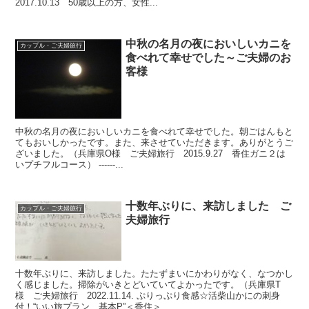
2017.10.13 50歳以上の方、女性...
中秋の名月の夜においしいカニを
カップル・ご夫婦旅行
食べれて幸せでした～ご夫婦のお
客様
中秋の名月の夜においしいカニを食べれて幸せでした。朝ごはんもと
てもおいしかったです。また、来させていただきます。ありがとうご
ざいました。（兵庫県O様 ご夫婦旅行 2015.9.27 香住ガニ２は
いプチフルコース） ------...
十数年ぶりに、来訪しました ご
カップル・ご夫婦旅行
夫婦旅行
十数年ぶりに、来訪しました。たたずまいにかわりがなく、なつかし
く感じました。掃除がいきとどいていてよかったです。（兵庫県T
様 ご夫婦旅行 2022.11.14. ぷりっぷり食感☆活柴山かにの刺身
付！“いい旅プラン 基本P”＜香住＞