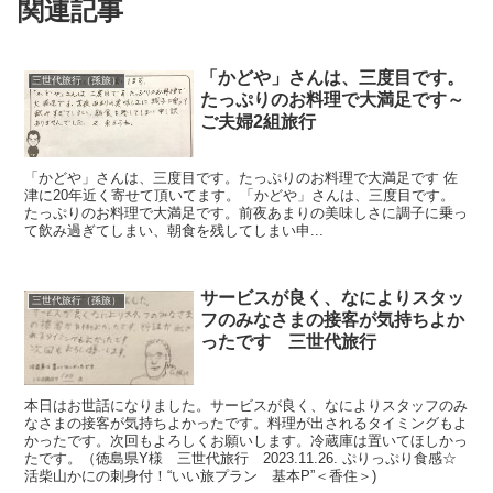
関連記事
「かどや」さんは、三度目です。
三世代旅行（孫旅）
たっぷりのお料理で大満足です～
ご夫婦2組旅行
「かどや」さんは、三度目です。たっぷりのお料理で大満足です 佐
津に20年近く寄せて頂いてます。「かどや」さんは、三度目です。
たっぷりのお料理で大満足です。前夜あまりの美味しさに調子に乗っ
て飲み過ぎてしまい、朝食を残してしまい申...
サービスが良く、なによりスタッ
三世代旅行（孫旅）
フのみなさまの接客が気持ちよか
ったです 三世代旅行
本日はお世話になりました。サービスが良く、なによりスタッフのみ
なさまの接客が気持ちよかったです。料理が出されるタイミングもよ
かったです。次回もよろしくお願いします。冷蔵庫は置いてほしかっ
たです。（徳島県Y様 三世代旅行 2023.11.26. ぷりっぷり食感☆
活柴山かにの刺身付！“いい旅プラン 基本P”＜香住＞)