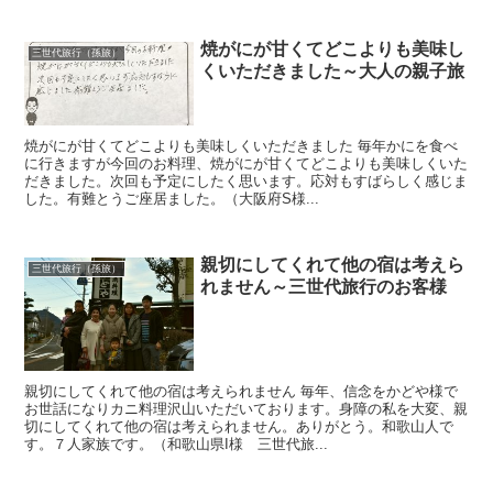
焼がにが甘くてどこよりも美味し
三世代旅行（孫旅）
くいただきました～大人の親子旅
焼がにが甘くてどこよりも美味しくいただきました 毎年かにを食べ
に行きますが今回のお料理、焼がにが甘くてどこよりも美味しくいた
だきました。次回も予定にしたく思います。応対もすばらしく感じま
した。有難とうご座居ました。（大阪府S様...
親切にしてくれて他の宿は考えら
三世代旅行（孫旅）
れません～三世代旅行のお客様
親切にしてくれて他の宿は考えられません 毎年、信念をかどや様で
お世話になりカニ料理沢山いただいております。身障の私を大変、親
切にしてくれて他の宿は考えられません。ありがとう。和歌山人で
す。７人家族です。（和歌山県I様 三世代旅...