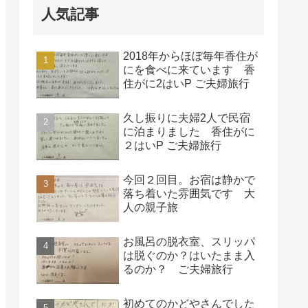
人気記事
2018年からほぼ毎年香住が
にを食べに来ています 香
住がに2はいP ご夫婦旅行
久し振りに夫婦2人で民宿
に泊まりました 香住がに
２はいP ご夫婦旅行
今回２回目。お宿は静かで
落ち着いた雰囲気です 大
人の親子旅
お風呂の脱衣室、スリッパ
は脱ぐのか？はいたまま入
るのか？ ご夫婦旅行
初めてのかどやさんでした