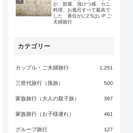
が、部屋、清けつ感、カニ
料理、お風呂すべて最高で
した 香住がに2.5はいP ご
夫婦旅行
カテゴリー
カップル・ご夫婦旅行
1,251
三世代旅行（孫旅）
500
家族旅行（大人の親子旅）
397
家族旅行（お子様連れ）
461
グループ旅行
127