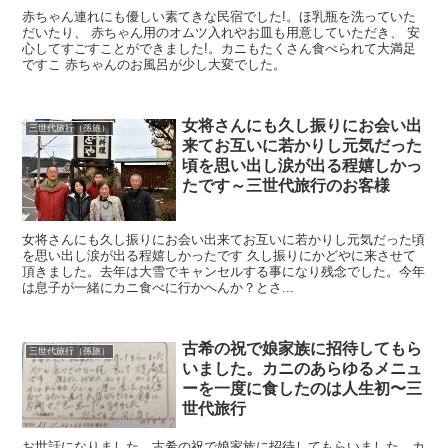
赤ちゃん連れにも優しい素てきな民宿でした!。ほ乳瓶を洗っていた
だいたり、 赤ちゃん用のオムツ入れやお皿も用意していただき、 安
心してすごすことができました!。カニもたくさん食べられて大満足
ですこ 赤ちゃんのお風呂が少し大変でした。
女将さんにも久し振りにお会い出
三世代旅行（孫旅）
来てお互いに若かりし元気だった
頃を思い出し涙が出る程嬉しかっ
たです～三世代旅行のお客様
女将さんにも久し振りにお会い出来てお互いに若かりし元気だった頃
を思い出し涙が出る程嬉しかったです 久し振りにかどやに来させて
頂きました。去年は大雪でキャンセルする事になり残念でした。今年
は息子が一緒にカニ食べに行かへんか？とさ...
古希の祝で娘家族に招待してもら
三世代旅行（孫旅）
いました。カニのあらゆるメニュ
ーを一度に食したのは人生初〜三
世代旅行
お世話になりました。古希の祝で娘家族に招待してもらいました。カ