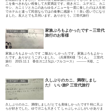
ニを食べきれない程食して大変満足です。焼きガニ、ユデガニ、カニ
サシ、カニミソとカニのあらゆるメニューを一度に食したのは人生初
でホテルと違って民宿ならではの食事に感謝々！！良い思いでになり
ました。友人とでも又伺います。ありがとう。三世代旅行
家族ぶろもよかったです～三世代
三世代旅行（孫旅）
旅行のお客様
家族ぶろもよかったです ご飯おいしかったです。家族ぶろもよかっ
たです。ありがとうございました。（兵庫県K様「Sくん」 三世代
旅行 2015.11.1 香住ガニ2.5はいフルコース） ---------- K様。こ
の...
久しぶりのカニ、満喫しまし
三世代旅行（孫旅）
た! いい旅P 三世代旅行
久しぶりのカニ、満喫しました!とても美味しかったです!! 特に天ぷ
らが好きでした。ゆでガニも大きくて しゃぶしゃぶしがいがありま