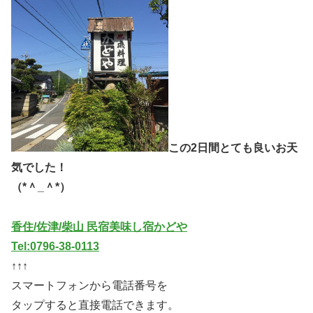
この2日間とても良いお天
気でした！
（*＾_＾*）
香住/佐津/柴山 民宿美味し宿かどや
Tel:0796-38-0113
↑↑↑
スマートフォンから電話番号を
タップすると直接電話できます。