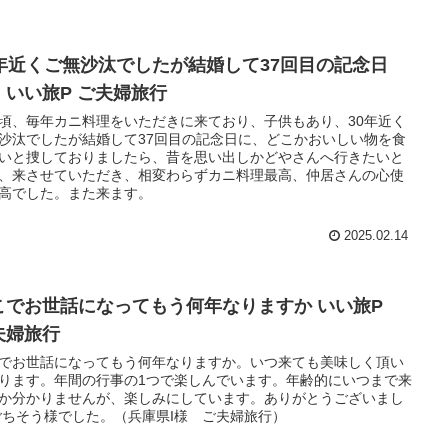
0年近くご無沙汰でしたが結婚して37回目の記念日
 いい旅P ご夫婦旅行
頃、毎年カニ料理をいただきに来ており、子供もあり、30年近く
沙汰でしたが結婚して37回目の記念日に、どこかおいしい物を食
いと捜しておりましたら、昔を思い出しかどやさんへ行きたいと
、来させていただき、相変わらずカニ料理最高、仲居さんの心使
高でした。また来ます。
2025.02.14
こでお世話になってもう何年なりますか いい旅P
夫婦旅行
でお世話になってもう何年なりますか。いつ来ても美味しく頂い
ります。年間の行事の1つで楽しんでいます。年齢的にいつまで来
か分かりませんが、楽しみにしています。ありがとうございまし
ごちそう様でした。（兵庫県I様 ご夫婦旅行）