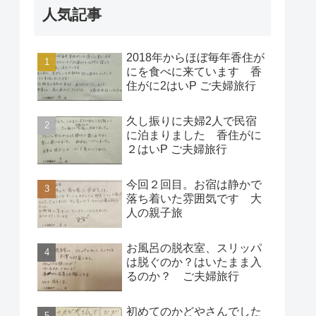
人気記事
2018年からほぼ毎年香住が
にを食べに来ています 香
住がに2はいP ご夫婦旅行
久し振りに夫婦2人で民宿
に泊まりました 香住がに
２はいP ご夫婦旅行
今回２回目。お宿は静かで
落ち着いた雰囲気です 大
人の親子旅
お風呂の脱衣室、スリッパ
は脱ぐのか？はいたまま入
るのか？ ご夫婦旅行
初めてのかどやさんでした