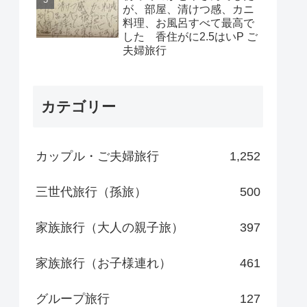
が、部屋、清けつ感、カニ
料理、お風呂すべて最高で
した 香住がに2.5はいP ご
夫婦旅行
カテゴリー
カップル・ご夫婦旅行
1,252
三世代旅行（孫旅）
500
家族旅行（大人の親子旅）
397
家族旅行（お子様連れ）
461
グループ旅行
127