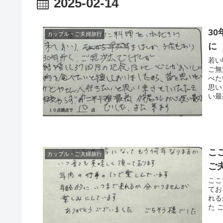
2025-02-14
3
カップル・ご夫婦旅行
に
若い
ご無
べた
思い
い最
こ
カップル・ご夫婦旅行
ご
ここ
てお
れる
た 