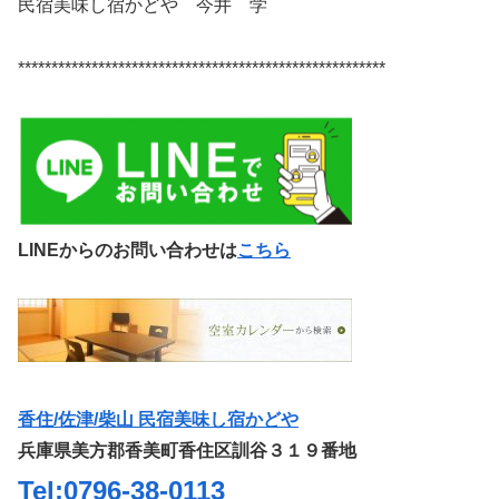
民宿美味し宿かどや 今井 学
*******************************************************
LINEからのお問い合わせは
こちら
香住/佐津/柴山 民宿美味し宿かどや
兵庫県美方郡香美町香住区訓谷３１９番地
Tel:0796-38-0113