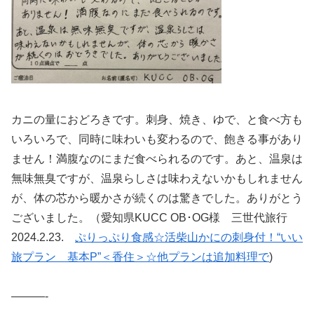
カニの量におどろきです。刺身、焼き、ゆで、と食べ方も
いろいろで、同時に味わいも変わるので、飽きる事があり
ません！満腹なのにまだ食べられるのです。あと、温泉は
無味無臭ですが、温泉らしさは味わえないかもしれません
が、体の芯から暖かさが続くのは驚きでした。ありがとう
ございました。（愛知県KUCC OB･OG様 三世代旅行
2024.2.23.
ぷりっぷり食感☆活柴山かにの刺身付！“いい
旅プラン 基本P”＜香住＞☆他プランは追加料理で
)
———-