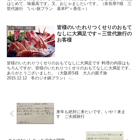
はじめて、味最高です。又、おじゃましたいです。（奈良県Y様 三
世代旅行 “いい旅プラン 基本P”＜香住＞）
皆様のいたれりつくせりのおもて
三世代旅行（孫旅）
なしに大満足です～三世代旅行の
お客様
皆様のいたれりつくせりのおもてなしに大満足です 料理の内容はも
ちろんですが、皆様のいたれりつくせりのおもてなしに大満足です。
ありがとうございました。（大阪府S様 大人の親子旅
2015.12.12 冬のジオ鍋プラン） -...
来年も絶対に来たいです。いや！来ま
す ご夫婦旅行