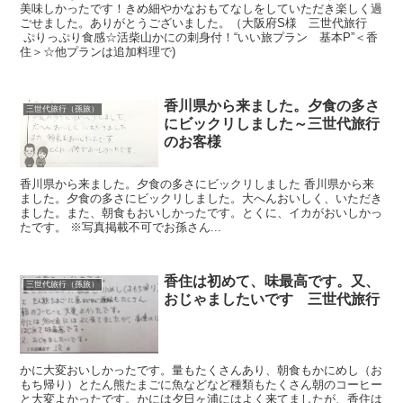
美味しかったです！きめ細やかなおもてなしをしていただき楽しく過
ごせました。ありがとうございました。（大阪府S様 三世代旅行
ぷりっぷり食感☆活柴山かにの刺身付！“いい旅プラン 基本P”＜香
住＞☆他プランは追加料理で)
香川県から来ました。夕食の多さ
三世代旅行（孫旅）
にビックリしました～三世代旅行
のお客様
香川県から来ました。夕食の多さにビックリしました 香川県から来
ました。夕食の多さにビックリしました。大へんおいしく、いただき
ました。また、朝食もおいしかったです。とくに、イカがおいしかっ
たです。 ※写真掲載不可でお孫さん...
香住は初めて、味最高です。又、
三世代旅行（孫旅）
おじゃましたいです 三世代旅行
かに大変おいしかったです。量もたくさんあり、朝食もかにめし（お
もち帰り）とたん熊たまごに魚などなど種類もたくさん朝のコーヒー
と大変よかったです。かには夕日ヶ浦にはよく来てましたが、香住は