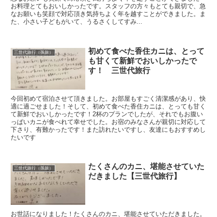
お料理とてもおいしかったです。スタッフの方々もとても親切で、急
なお願いも笑顔で対応頂き気持ちよく年を越すことができました。ま
た、小さい子どもがいて、うるさくしてすみ...
初めて食べた香住カニは、とって
三世代旅行（孫旅）
も甘くて新鮮でおいしかったで
す！ 三世代旅行
今回初めて宿泊させて頂きました。お部屋もすごく清潔感があり、快
適に過ごせました！そして、初めて食べた香住カニは、とっても甘く
て新鮮でおいしかったです！2杯のプランでしたが、それでもお腹い
っぱいカニが食べれて幸せでした。お宿のみなさんが親切に対応して
下さり、有難かったです！また訪れたいですし、友達にもおすすめし
たいです
たくさんのカニ、堪能させていた
三世代旅行（孫旅）
だきました【三世代旅行】
お世話になりました！たくさんのカニ、堪能させていただきました。