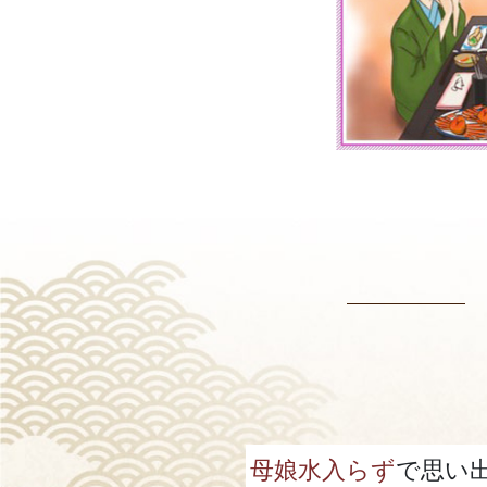
母娘水入らず
で思い