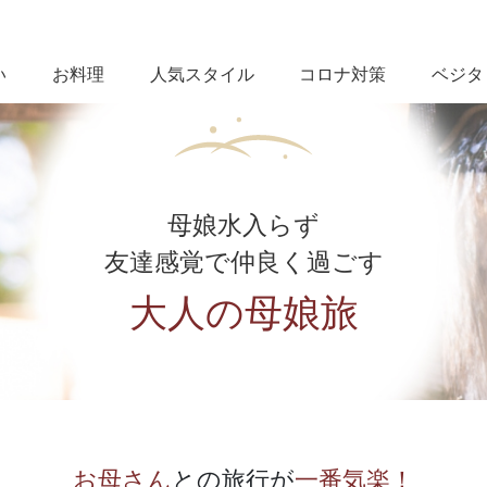
い
お料理
人気スタイル
コロナ対策
ベジタ
母娘水入らず
友達感覚で仲良く過ごす
大人の母娘旅
お母さん
との旅行が
一番気楽！