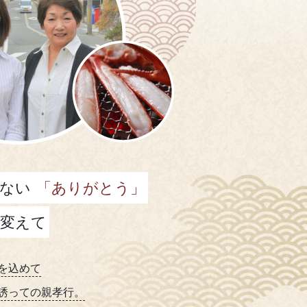
ない
「ありがとう」
変えて
を込めて
誘っての親孝行。