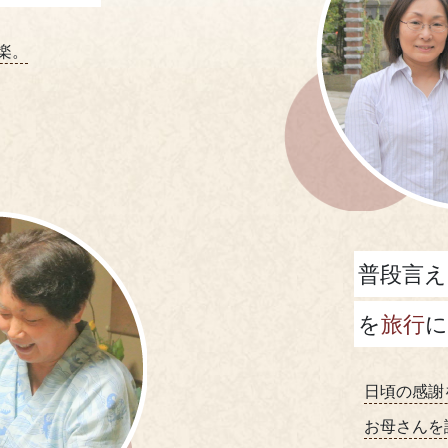
楽。
普段言え
を
旅行
に
日頃の感謝
お母さんを