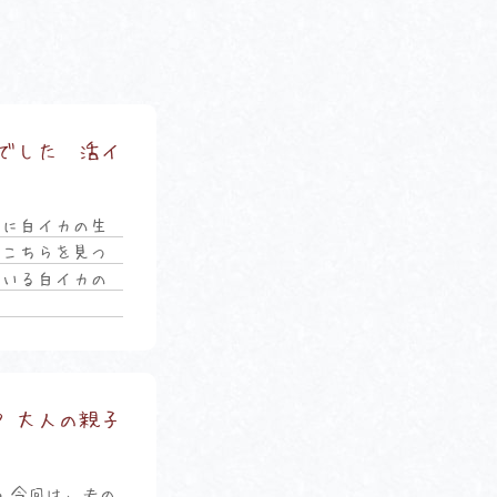
でした 活イ
半に白イカの生
 こちらを見つ
ている白イカの
 大人の親子
。今回は、夫の