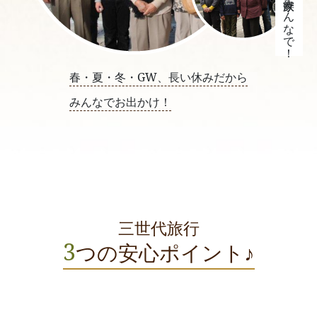
は家族みんなで！
春・夏・冬・GW、長い休みだから
みんなでお出かけ！
三世代旅行
3
つの安心ポイント♪