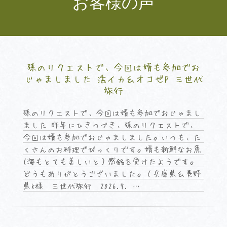
お客様の声
孫のリクエストで、今回は婿も参加でお
じゃましました 活イカ＆オコゼP 三世代
旅行
孫のリクエストで、今回は婿も参加でおじゃまし
ました 昨年にひきつづき、孫のリクエストで、
今回は婿も参加でおじゃましました。いつも、た
くさんのお料理でびっくりです。婿も新鮮なお魚
(海もとても美しいと）感銘を受けたようです。
どうもありがとうございました。（兵庫県＆長野
県K様 三世代旅行 2026.7. …