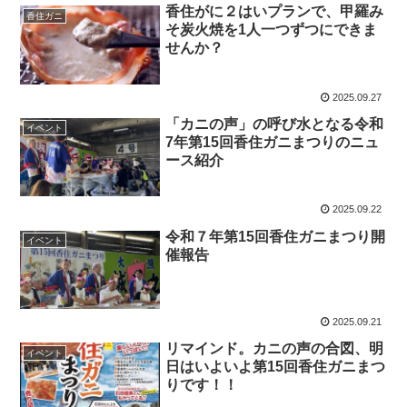
香住がに２はいプランで、甲羅み
香住ガニ
そ炭火焼を1人一つずつにできま
せんか？
2025.09.27
「カニの声」の呼び水となる令和
イベント
7年第15回香住ガニまつりのニュ
ース紹介
2025.09.22
令和７年第15回香住ガニまつり開
イベント
催報告
2025.09.21
リマインド。カニの声の合図、明
イベント
日はいよいよ第15回香住ガニまつ
りです！！