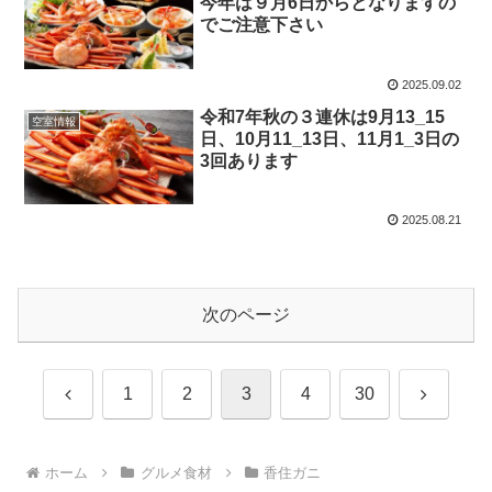
今年は９月6日からとなりますの
でご注意下さい
2025.09.02
令和7年秋の３連休は9月13_15
空室情報
日、10月11_13日、11月1_3日の
3回あります
2025.08.21
次のページ
前
次
1
2
3
4
30
へ
へ
ホーム
グルメ食材
香住ガニ