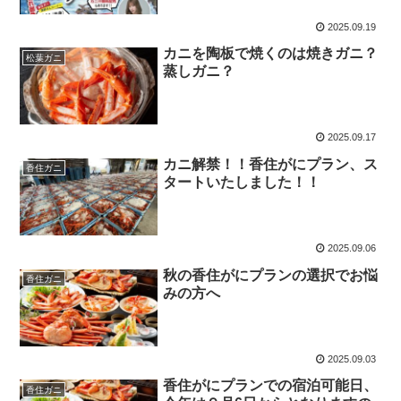
2025.09.19
カニを陶板で焼くのは焼きガニ？
松葉ガニ
蒸しガニ？
2025.09.17
カニ解禁！！香住がにプラン、ス
香住ガニ
タートいたしました！！
2025.09.06
秋の香住がにプランの選択でお悩
香住ガニ
みの方へ
2025.09.03
香住がにプランでの宿泊可能日、
香住ガニ