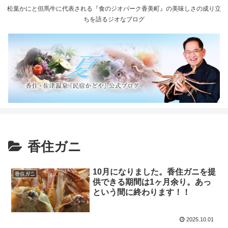
松葉かにと但馬牛に代表される『食のジオパーク香美町』の美味しさの成り立
ちを語るジオなブログ
香住ガニ
10月になりました。香住ガニを提
香住ガニ
供できる期間は1ヶ月余り。あっ
という間に終わります！！
2025.10.01