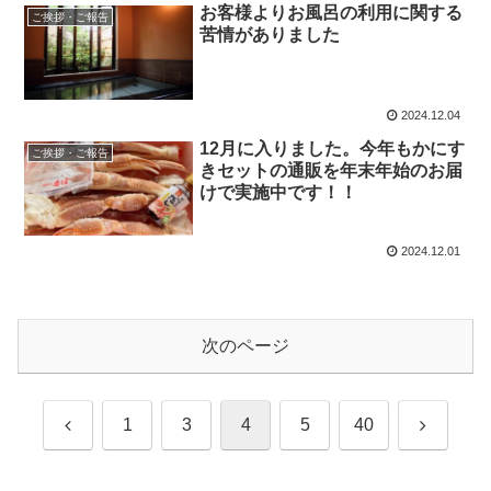
お客様よりお風呂の利用に関する
ご挨拶・ご報告
苦情がありました
2024.12.04
12月に入りました。今年もかにす
ご挨拶・ご報告
きセットの通販を年末年始のお届
けで実施中です！！
2024.12.01
次のページ
前
次
1
3
4
5
40
へ
へ