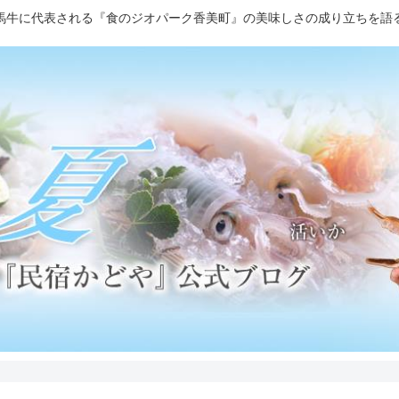
馬牛に代表される『食のジオパーク香美町』の美味しさの成り立ちを語