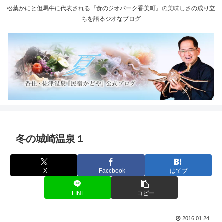
松葉かにと但馬牛に代表される『食のジオパーク香美町』の美味しさの成り立
ちを語るジオなブログ
冬の城崎温泉１
X
Facebook
はてブ
LINE
コピー
2016.01.24