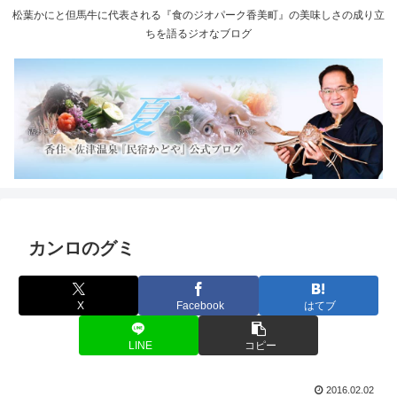
松葉かにと但馬牛に代表される『食のジオパーク香美町』の美味しさの成り立
ちを語るジオなブログ
カンロのグミ
X
Facebook
はてブ
LINE
コピー
2016.02.02