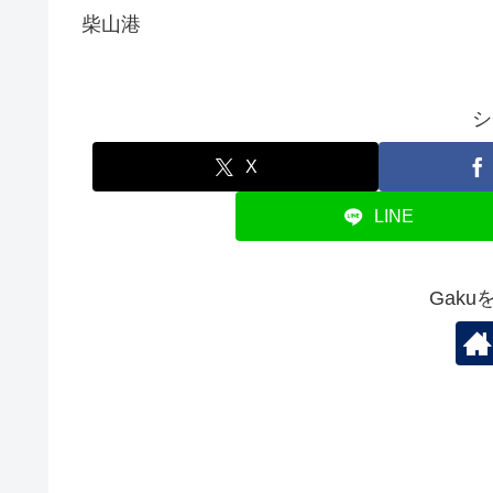
柴山港
シ
X
LINE
Gak