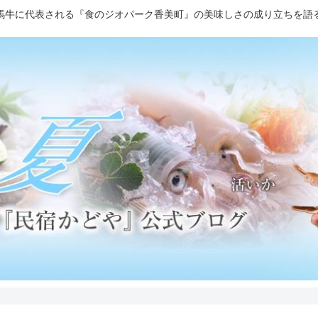
馬牛に代表される『食のジオパーク香美町』の美味しさの成り立ちを語