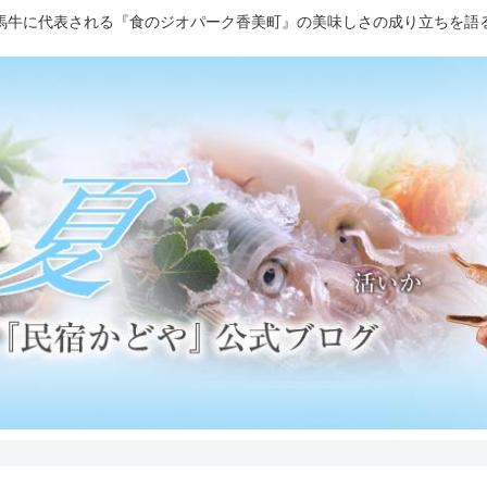
馬牛に代表される『食のジオパーク香美町』の美味しさの成り立ちを語