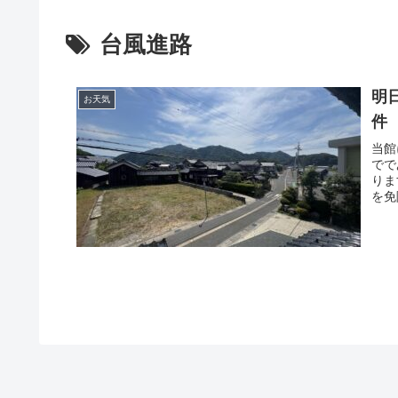
台風進路
明
お天気
件
当館
でで
りま
を免
にご