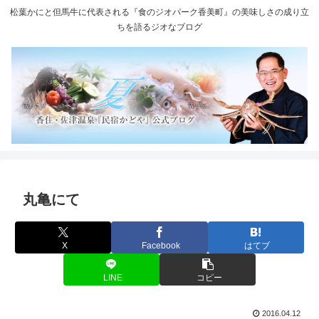
松葉かにと但馬牛に代表される『食のジオパーク香美町』の美味しさの成り立
ちを語るジオなブログ
丸亀にて
X
Facebook
はてブ
LINE
コピー
2016.04.12