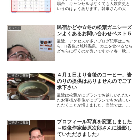
場合、キャンセルはなくても人数変更と
いうのはよくあります。幹事さんの大変
さがうかがえます。3部屋確保していたの
が2部屋で良くなった。2部屋が1部屋で良
くなった、というケースです。当館では
民宿かどや☆冬の松葉ガニシーズ
そんな場合でも気持ちよく変更をお受け
思うこと
ンよくあるお問い合わせベスト５
しています。その際、にキャンセル待ち
をされていたお客様にご連絡させていた
最近、アクセスが多いブログ記事はこち
だけます。
ら↓↓↓香住と城崎温泉、カニを食べるなら
どちらに行くのが良いですか？春・秋の
香住ガニのお話なんですけどね今の時期
お読みいただいてもカニ旅行について参
考になる内容かと思います♪おはようござ
います！民宿美味し...
４月１日より食後のコーヒー、岩
ご挨拶・ご報告
のりの提供はありませんのでご了
承下さい
最近は松葉がにプランでお越しいただい
たお客様が香住がにプランでもお越しい
ただくことが増えました。当館では、１
１月から３月までの松葉ガニプランを提
供させていただいている期間と、それ以
外の期間で、現在サービスを変えている
プロフィール写真を変更しました
ご挨拶・ご報告
点がございます。それが朝食後の客室コ
～映像作家藤原次郎さんに撮影し
ーヒーサービスと岩のりのお土産です。
ていただきました♪