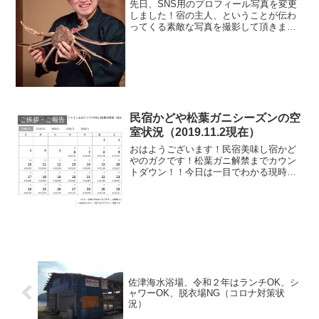
先日、SNS用のプロフィール写真を変更
しました！宿の主人、ということが伝わ
ってくる素敵な写真を撮影して頂きまし
た.撮影して頂いたのは映像作家でプロカ
メラマンの藤原次郎さんです。素敵なプ
ロフィール写真を撮っていただけて大満
足.今後このブログのバナーも写真変更し
ていきます♪
民宿かどや松葉ガニシーズンの空
ご挨拶・ご報告
室状況（2019.11.2現在）
おはようございます！民宿美味し宿かど
やのガクです！松葉ガニ解禁までカウン
トダウン！！今日は一目でわかる現時点
での空室情報をお知らせします。民宿か
どや１１月の空室状況１１月度、２、３
名様のお部屋は全て満室となりました。
現時点で全て満室です但し...
佐津海水浴場、令和２年はランチOK、シ
ャワーOK、脱衣場NG（コロナ対策状
況）