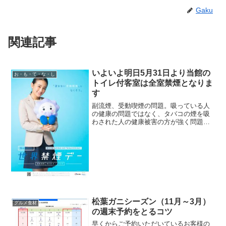
Gaku
関連記事
いよいよ明日5月31日より当館の
お・も・て・な・し
トイレ付客室は全室禁煙となりま
す
副流煙、受動喫煙の問題。吸っている人
の健康の問題ではなく、タバコの煙を吸
わされた人の健康被害の方が強く問題視
される時代になりました。つまり、宿と
してこの問題を放置することは、お客様
の健康を考えていない事業者と言われて
しまう時代になってきているのです。
松葉ガニシーズン（11月～3月）
グルメ食材
の週末予約をとるコツ
早くからご予約いただいているお客様の